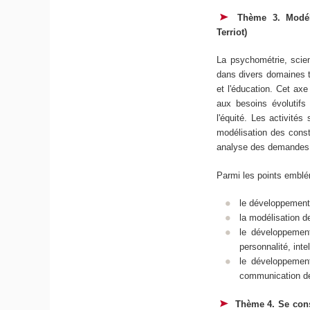
Thème 3. Modél
Terriot)
La psychométrie, scien
dans divers domaines te
et l'éducation. Cet ax
aux besoins évolutifs 
l'équité. Les activité
modélisation des const
analyse des demandes 
Parmi les points emblém
le développement 
la modélisation d
le développement
personnalité, int
le développemen
communication des
Thème 4. Se cons