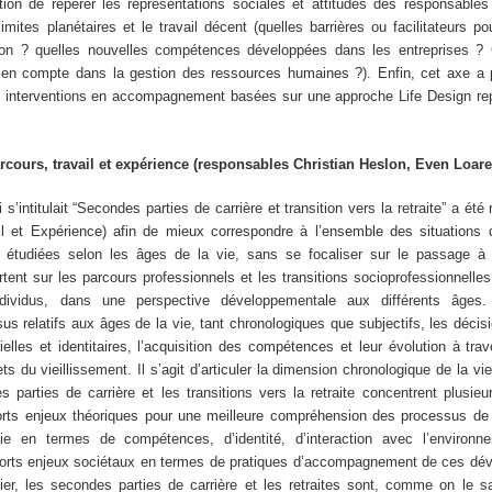
ion de repérer les représentations sociales et attitudes des responsables 
imites planétaires et le travail décent (quelles barrières ou facilitateurs po
ion ? quelles nouvelles compétences développées dans les entreprises ?
se en compte dans la gestion des ressources humaines ?). Enfin, cet axe a 
s interventions en accompagnement basées sur une approche Life Design r
cours, travail et expérience (responsables Christian Heslon, Even Loare
s’intitulait “Secondes parties de carrière et transition vers la retraite” a 
l et Expérience) afin de mieux correspondre à l’ensemble des situations d
e étudiées selon les âges de la vie, sans se focaliser sur le passage à l
ent sur les parcours professionnels et les transitions socioprofessionnelles
ndividus, dans une perspective développementale aux différents âges. 
 relatifs aux âges de la vie, tant chronologiques que subjectifs, les décisi
tielles et identitaires, l’acquisition des compétences et leur évolution à trave
ets du vieillissement. Il s’agit d’articuler la dimension chronologique de la vi
 parties de carrière et les transitions vers la retraite concentrent plusie
forts enjeux théoriques pour une meilleure compréhension des processus d
e en termes de compétences, d’identité, d’interaction avec l’environn
 forts enjeux sociétaux en termes de pratiques d’accompagnement de ces dé
ulier, les secondes parties de carrière et les retraites sont, comme on le 