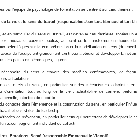
s par l'équipe de psychologie de l'orientation se centrent sur cinq thèmes :
de la vie et le sens du travail (responsables Jean-Luc Bernaud et Lin Lho
 et en particulier du sens du travail, est devenue ces dernières années un 
les médias et pouvoirs publics, au point de le transformer en théorie 
aux scientifiques sur la compréhension et la modélisation du sens (du travail 
avaux de l'équipe ont grandement contribué à étudier et développer la notion
armi les points emblématiques, figurent :
 nécessaire du sens à travers des modèles confirmatoires, de faço
urs articulations,
n des effets du sens, en particulier sur des mécanismes adaptatifs en 
u d'orientation tout au long de la vie : adaptabilité de carrière, perform
tionnelle, intention de mobilité...
 du contexte dans l'émergence et la construction du sens, en particulier l'infl
travail et des styles de leadership,
thodes de prévention, en particulier ceux qui permettent de développer le se
r d'un accompagnement individuel ou collectif.
oires, Emotions, Santé (responsable Emmanuelle Vignoli)