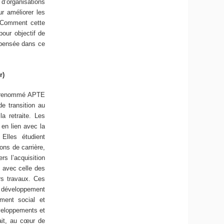
d’organisations
ur améliorer les
 Comment cette
pour objectif de
epensée dans ce
r)
été renommé APTE
e transition au
a retraite. Les
 en lien avec la
Elles étudient
ons de carrière,
rs l’acquisition
e avec celle des
urs travaux. Ces
e développement
ement social et
veloppements et
sait, au cœur de