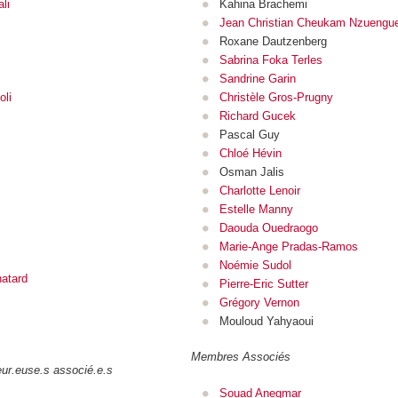
li
Kahina Brachemi
Jean Christian Cheukam Nzuengu
Roxane Dautzenberg
Sabrina Foka Terles
Sandrine Garin
li
Christèle Gros-Prugny
Richard Gucek
Pascal Guy
Chloé Hévin
Osman Jalis
Charlotte Lenoir
Estelle Manny
Daouda Ouedraogo
Marie-Ange Pradas-Ramos
Noémie Sudol
hatard
Pierre-Eric Sutter
Grégory Vernon
Mouloud Yahyaoui
Membres Associés
ur.euse.s associé.e.s
Souad Anegmar