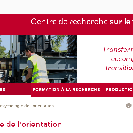
Centre de recherche
sur le
Transform
accomp
trans
iti
ES
FORMATION À LA RECHERCHE
PRODUCTIO
Psychologie de l'orientation
e de l'orientation