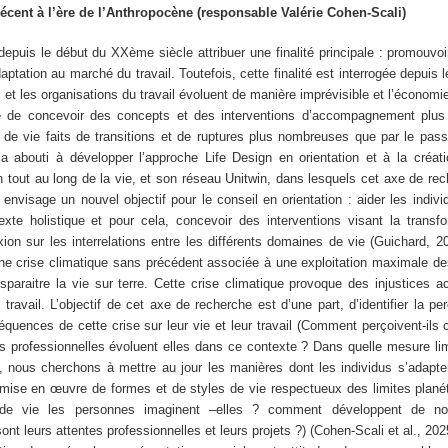
 décent à l’ère de l’Anthropocène (responsable Valérie Cohen-Scali)
 depuis le début du XXème siècle attribuer une finalité principale : promouvoir
daptation au marché du travail. Toutefois, cette finalité est interrogée depuis
 et les organisations du travail évoluent de manière imprévisible et l’économie
e de concevoir des concepts et des interventions d’accompagnement plus
t de vie faits de transitions et de ruptures plus nombreuses que par le pas
 a abouti à développer l’approche Life Design en orientation et à la créat
tout au long de la vie, et son réseau Unitwin, dans lesquels cet axe de rech
envisage un nouvel objectif pour le conseil en orientation : aider les indivi
xte holistique et pour cela, concevoir des interventions visant la transfo
ion sur les interrelations entre les différents domaines de vie (Guichard, 2
ne crise climatique sans précédent associée à une exploitation maximale de
sparaitre la vie sur terre. Cette crise climatique provoque des injustices 
travail. L’objectif de cet axe de recherche est d’une part, d’identifier la pe
quences de cette crise sur leur vie et leur travail (Comment perçoivent-ils c
s professionnelles évoluent elles dans ce contexte ? Dans quelle mesure limi
rt, nous cherchons à mettre au jour les manières dont les individus s’adapte
ise en œuvre de formes et de styles de vie respectueux des limites planét
de vie les personnes imaginent –elles ? comment développent de n
ont leurs attentes professionnelles et leurs projets ?) (Cohen-Scali et al., 20