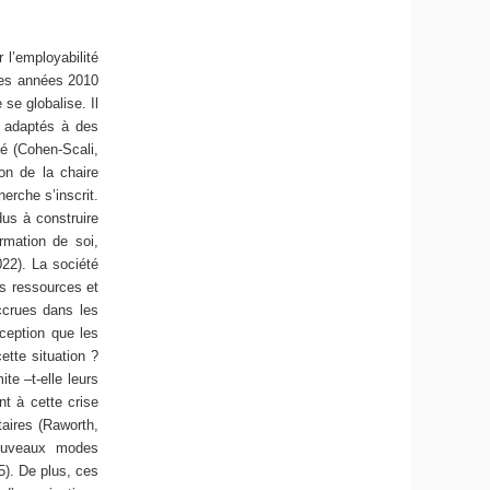
 l’employabilité
 les années 2010
 se globalise. Il
 adaptés à des
sé (Cohen-Scali,
ion de la chaire
erche s’inscrit.
dus à construire
rmation de soi,
022). La société
s ressources et
accrues dans les
rception que les
ette situation ?
te –t-elle leurs
nt à cette crise
aires (Raworth,
ouveaux modes
25). De plus, ces