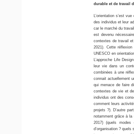
durable et de travail
L’orientation s’est vue
des individus et leur a
car le marché du travail
est devenu nécessair
contextes de travail e
2021). Cette réflexion
UNESCO en orientation 
L’approche Life Design 
leur vie dans un conte
combinées à une réflex
connait actuellement u
qui menace de faire di
contextes de vie et de 
individus ont des consé
comment leurs activité
projets ?). D’autre pa
notamment grâce à la m
2017) (quels modes 
d’organisation ? quels s