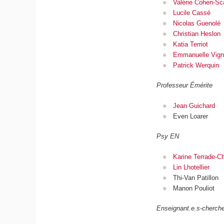
Valérie Cohen-Sca
Lucile Cassé
Nicolas Guenolé
Christian Heslon
Katia Terriot
Emmanuelle Vigno
Patrick Werquin
Professeur Émérite
Jean Guichard
Even Loarer
Psy EN
Karine Terrade-C
Lin Lhotellier
Thi-Van Patillon
Manon Pouliot
Enseignant.e.s-cherche