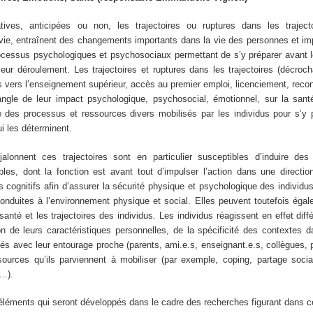
tives, anticipées ou non, les trajectoires ou ruptures dans les trajecto
 vie, entraînent des changements importants dans la vie des personnes et im
cessus psychologiques et psychosociaux permettant de s’y préparer avant l
leur déroulement. Les trajectoires et ruptures dans les trajectoires (décroc
s vers l’enseignement supérieur, accès au premier emploi, licenciement, rec
angle de leur impact psychologique, psychosocial, émotionnel, sur la san
 des processus et ressources divers mobilisés par les individus pour s’y p
ui les déterminent.
lonnent ces trajectoires sont en particulier susceptibles d’induire des
les, dont la fonction est avant tout d’impulser l’action dans une directio
s cognitifs afin d’assurer la sécurité physique et psychologique des individus
conduites à l’environnement physique et social. Elles peuvent toutefois éga
 santé et les trajectoires des individus. Les individus réagissent en effet di
 de leurs caractéristiques personnelles, de la spécificité des contextes d
ssés avec leur entourage proche (parents, ami.e.s, enseignant.e.s, collègues
sources qu’ils parviennent à mobiliser (par exemple, coping, partage socia
e…).
 éléments qui seront développés dans le cadre des recherches figurant dans c