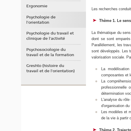
Ergonomie
Les recherches conduite
Psychologie de
Thème 1. Le sens 
l'orientation
La thématique du sens,
Psychologie du travail et
clinique de l'activité
dont se sont emparés 
Parallèlement, les trav
Psychosociologie du
sont développés. Les tr
travail et de la formation
valorisation sociale. P
Greshto (histoire du
La modélisation
travail et de l'orientation)
composantes et le
La compréhensio
professionnelle o
détermination voca
L'analyse du rôle
d'organisation du 
Les modèles et mé
de la vie à parti
Thème 2. Traject