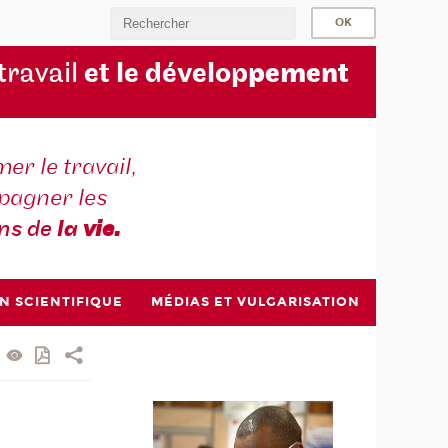
 travail
et le dévelop
pement
er le travail,
agner les
ons de
la
vie.
N SCIENTIFIQUE
MÉDIAS ET VULGARISATION