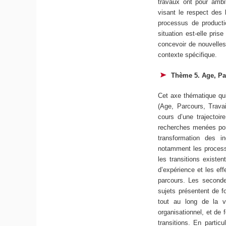
travaux ont pour ambit
visant le respect des l
processus de product
situation est-elle pri
concevoir de nouvelle
contexte spécifique.
Thème 5. Age, Par
Cet axe thématique qui 
(Age, Parcours, Travai
cours d’une trajectoir
recherches menées port
transformation des i
notamment les processus
les transitions existen
d’expérience et les eff
parcours. Les secondes
sujets présentent de 
tout au long de la vi
organisationnel, et de
transitions. En partic