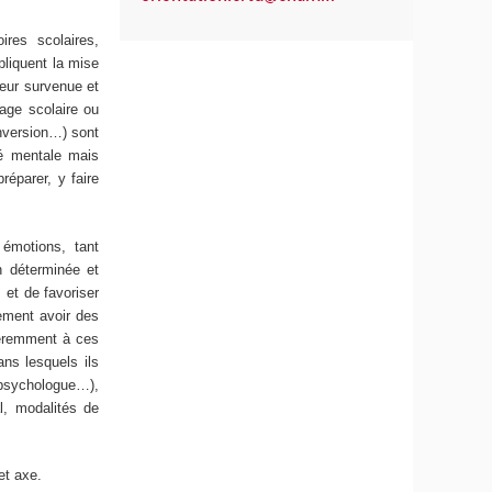
ires scolaires,
pliquent la mise
eur survenue et
hage scolaire ou
onversion…) sont
té mentale mais
réparer, y faire
 émotions, tant
n déterminée et
 et de favoriser
lement avoir des
fféremment à ces
ans lesquels ils
, psychologue…),
l, modalités de
et axe.