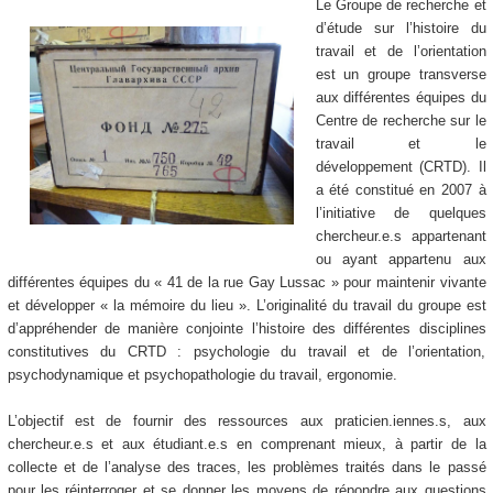
Le Groupe de recherche et
d’étude sur l’histoire du
travail et de l’orientation
est un groupe transverse
aux différentes équipes du
Centre de recherche sur le
travail et le
développement (CRTD). Il
a été constitué en 2007 à
l’initiative de quelques
chercheur.e.s appartenant
ou ayant appartenu aux
différentes équipes du « 41 de la rue Gay Lussac » pour maintenir vivante
et développer « la mémoire du lieu ». L’originalité du travail du groupe est
d’appréhender de manière conjointe l’histoire des différentes disciplines
constitutives du CRTD : psychologie du travail et de l’orientation,
psychodynamique et psychopathologie du travail, ergonomie.
L’objectif est de fournir des ressources aux praticien.iennes.s, aux
chercheur.e.s et aux étudiant.e.s en comprenant mieux, à partir de la
collecte et de l’analyse des traces, les problèmes traités dans le passé
pour les réinterroger et se donner les moyens de répondre aux questions