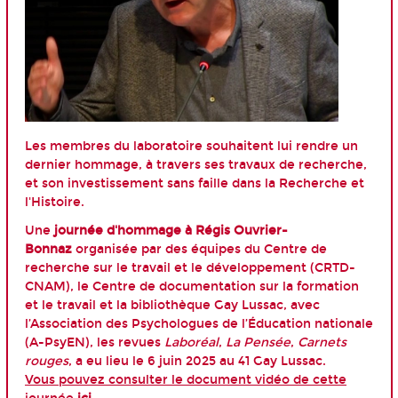
Les membres du laboratoire souhaitent lui rendre un
dernier hommage, à travers ses travaux de recherche,
et son investissement sans faille dans la Recherche et
l'Histoire.
Une
journée d'hommage à Régis Ouvrier-
Bonnaz
organisée par des équipes du Centre de
recherche sur le travail et le développement (CRTD-
CNAM), le Centre de documentation sur la formation
et le travail et la bibliothèque Gay Lussac, avec
l’Association des Psychologues de l’Éducation nationale
(A-PsyEN), les revues
Laboréal
,
La Pensée
,
Carnets
rouges
, a eu lieu le 6 juin 2025 au 41 Gay Lussac.
Vous pouvez consulter le document vidéo de cette