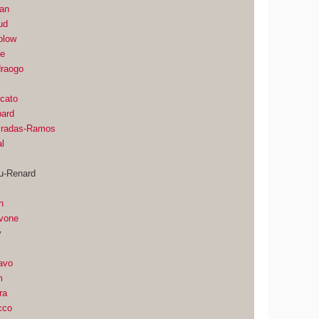
an
ud
olow
le
raogo
cato
pard
Pradas-Ramos
al
u-Renard
n
n
avone
y
avo
m
ra
cco