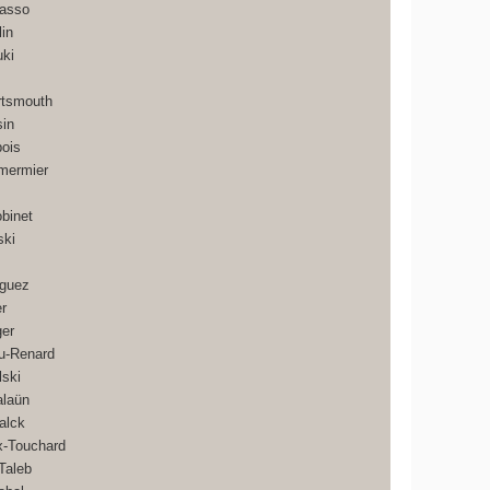
Masso
in
uki
rtsmouth
sin
ois
mermier
obinet
ski
iguez
er
ger
u-Renard
lski
alaün
alck
x-Touchard
Taleb