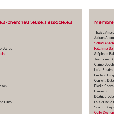
.s-chercheur.euse.s associé.e.s
Membres
Thaísa Amara
Juliana Andr
Souad Aneg
e Barros
Fatchima Bal
colas
Stéphane Ba
Jean Yves B
Carine Bouch
Leïla Boudra
Frédéric Brug
n
Cornélia Buta
sson
Elodie Cheval
Damien Cru
Béatrice Del
te Pinto
Lais di Bella
Soazig Disqu
Odile Dosno