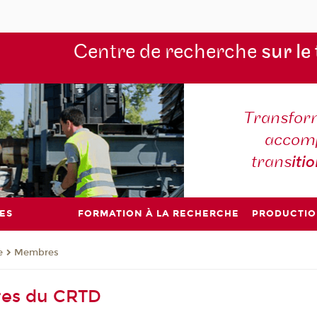
Centre de recherche
sur le
Transform
accomp
trans
iti
ES
FORMATION À LA RECHERCHE
PRODUCTIO
e
Membres
es du CRTD