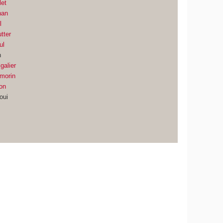
let
han
l
tter
ul
n
galier
lmorin
on
oui