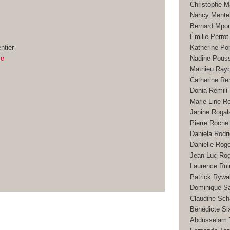
Christophe 
Nancy Mentel
Bernard Mpo
Émilie Perrot
ntier
Katherine Po
me
Nadine Pous
Mathieu Rayb
Catherine Re
Donia Remili
Marie-Line R
Janine Rogal
Pierre Roche
Daniela Rodr
Danielle Rog
Jean-Luc Ro
Laurence Rui
Patrick Rywa
Dominique S
Claudine Sch
Bénédicte Si
Abdüsselam 