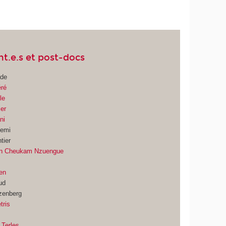
t.e.s et post-docs
ade
éré
le
ier
ni
hemi
tier
ian Cheukam Nzuengue
ïen
ud
zenberg
tris
 Terles