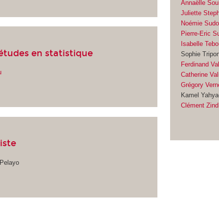
Annaëlle Sou
Juliette Step
Noémie Sudo
Pierre-Eric Su
Isabelle Tebo
études en statistique
Sophie Tripo
Ferdinand Val
u
Catherine Va
Grégory Vern
Kamel Yahya
Clément Zind
iste
 Pelayo