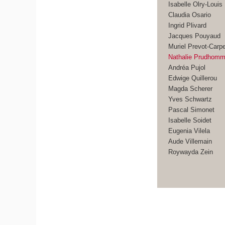
Isabelle Olry-Louis
Claudia Osario
Ingrid Plivard
Jacques Pouyaud
Muriel Prevot-Carpe
Nathalie Prudhom
Andréa Pujol
Edwige Quillerou
Magda Scherer
Yves Schwartz
Pascal Simonet
Isabelle Soidet
Eugenia Vilela
Aude Villemain
Roywayda Zein