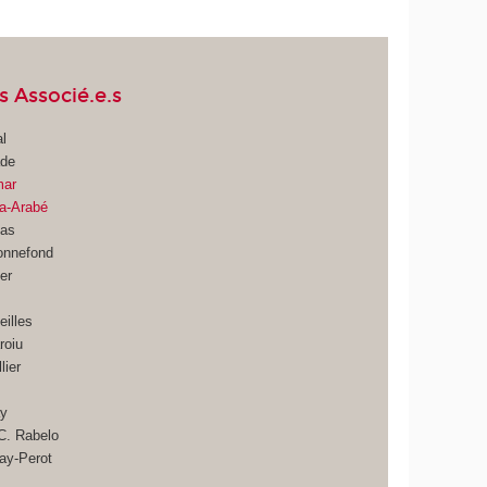
 Associé.e.s
l
ade
mar
a-Arabé
las
onnefond
er
eilles
roiu
lier
ay
 C. Rabelo
ay-Perot
n