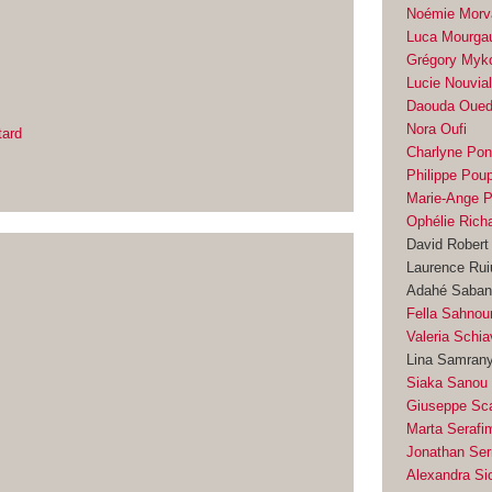
Noémie Morv
Luca Mourga
Grégory Myk
Lucie Nouvia
Daouda Oued
Nora Oufi
tard
Charlyne Pon
Philippe Pou
Marie-Ange 
Ophélie Rich
David Robert
Laurence Rui
Adahé Saba
Fella Sahnou
Valeria Schi
Lina Samran
Siaka Sanou
Giuseppe Sc
Marta Serafi
Jonathan Ser
Alexandra Si