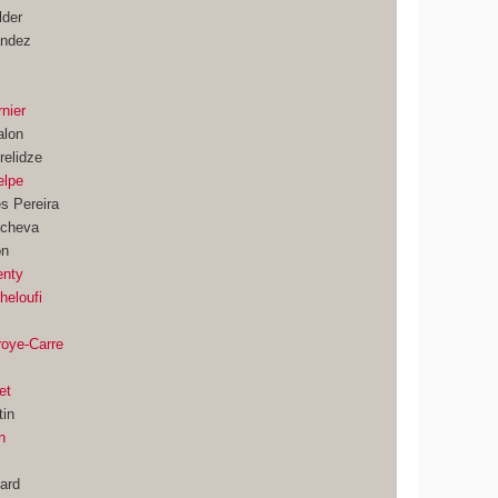
lder
andez
s
nier
alon
elidze
elpe
s Pereira
tcheva
on
enty
heloufi
roye-Carre
et
tin
n
sard