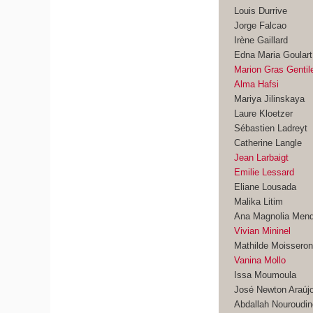
Louis Durrive
Jorge Falcao
Irène Gaillard
Edna Maria Goulart
Marion Gras Gentile
Alma Hafsi
Mariya Jilinskaya
Laure Kloetzer
Sébastien Ladreyt
Catherine Langle
Jean Larbaigt
Emilie Lessard
Eliane Lousada
Malika Litim
Ana Magnolia Men
Vivian Mininel
Mathilde Moissero
Vanina Mollo
Issa Moumoula
José Newton Araúj
Abdallah Nouroudi