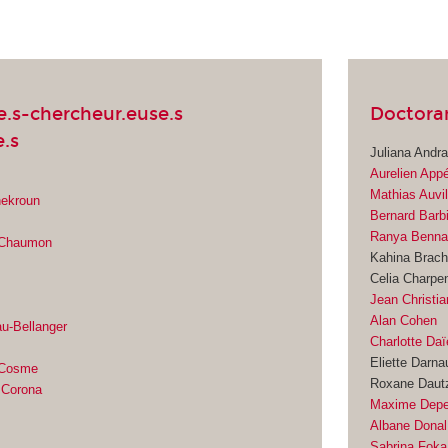
e.s-chercheur.euse.s
Doctoran
.s
Juliana Andr
Aurelien App
Mathias Auvil
hekroun
Bernard Barb
Ranya Benna
r Chaumon
Kahina Brac
Celia Charpen
Jean Christ
Alan Cohen
u-Bellanger
Charlotte Da
i
Eliette Darna
-Cosme
Roxane Daut
a Corona
Maxime Depe
Albane Donal
t
Sabrina Foka