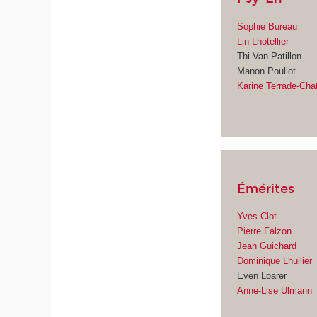
Sophie Bureau
Lin Lhotellier
Thi-Van Patillon
Manon Pouliot
Karine Terrade-Cha
Émérites
Yves Clot
Pierre Falzon
Jean Guichard
Dominique Lhuilier
Even Loarer
Anne-Lise Ulmann