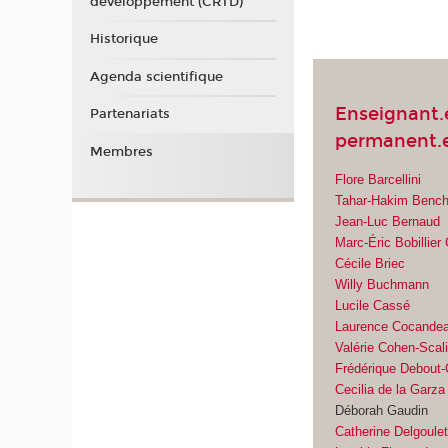
développement (CRTD)
Historique
Agenda scientifique
Enseignant.
Partenariats
permanent.e
Membres
Flore Barcellini
Tahar-Hakim Benc
Jean-Luc Bernaud
Marc-Éric Bobillie
Cécile Briec
Willy Buchmann
Lucile Cassé
Laurence Cocandea
Valérie Cohen-Scal
Frédérique Debout
Cecilia de la Garz
Déborah Gaudin
Catherine Delgoule