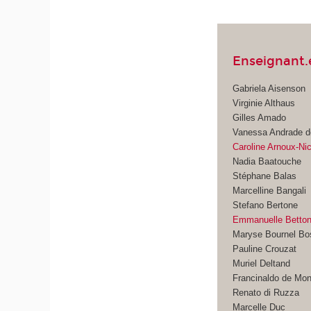
Enseignant.e
Gabriela Aisenson
Virginie Althaus
Gilles Amado
Vanessa Andrade d
Caroline Arnoux-Ni
Nadia Baatouche
Stéphane Balas
Marcelline Bangali
Stefano Bertone
Emmanuelle Betto
Maryse Bournel Bo
Pauline Crouzat
Muriel Deltand
Francinaldo de Mon
Renato di Ruzza
Marcelle Duc