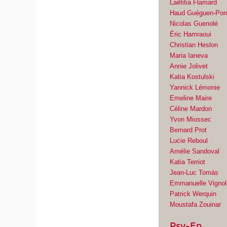
Laëtitia Flamard
Haud Guéguen-Por
Nicolas Guenolé
Éric Hamraoui
Christian Heslon
Maria Ianeva
Annie Jolivet
Katia Kostulski
Yannick Lémonie
Emeline Maire
Céline Mardon
Yvon Miossec
Bernard Prot
Lucie Reboul
Amélie Sandoval
Katia Terriot
Jean-Luc Tomás
Emmanuelle Vignol
Patrick Werquin
Moustafa Zouinar
Psy-En