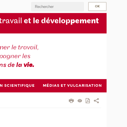
 travail
et le dévelop
pement
er le travail,
agner les
ons de
la
vie.
N SCIENTIFIQUE
MÉDIAS ET VULGARISATION