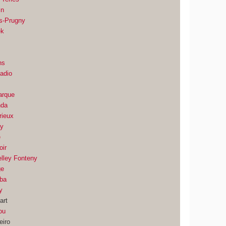
in
os-Prugny
ek
ns
adio
arque
nda
rieux
ay
e
oir
elley Fonteny
ge
mba
y
art
ou
eiro