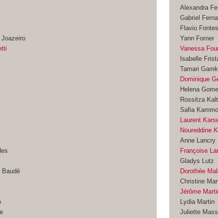
Alexandra Fe
Gabriel Fern
Flavio Fonte
 Joazeiro
Yann Forner
tti
Vanessa Four
Isabelle Frist
Tamari Gamkr
Dominique G
Helena Gome
Rossitza Kal
Safia Kamm
Laurent Kars
Noureddine K
Anne Lancry
des
Françoise La
Gladys Lutz
n Baudé
Dorothée Mal
Christine Mar
Jérôme Marti
o
Lydia Martin
ne
Juliette Mas