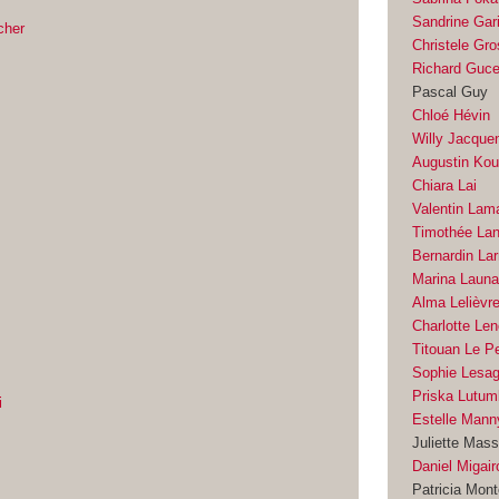
Sandrine Gar
cher
Christele Gr
Richard Guc
Pascal Guy
Chloé Hévin
Willy Jacque
Augustin Kou
Chiara Lai
Valentin Lam
Timothée La
Bernardin Lar
Marina Laun
Alma Lelièvr
Charlotte Len
Titouan Le P
Sophie Lesa
Priska Lutu
i
Estelle Mann
Juliette Mass
Daniel Migair
Patricia Mont