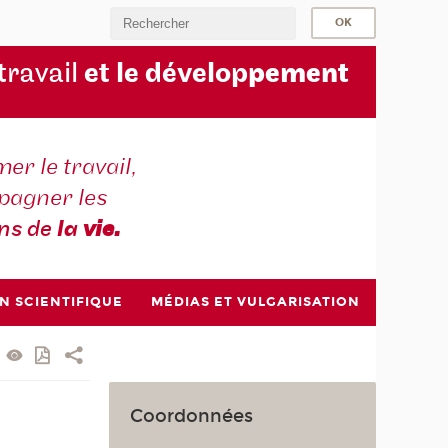
 travail
et le dévelop
pement
er le travail,
agner les
ons de
la
vie.
N SCIENTIFIQUE
MÉDIAS ET VULGARISATION
Coordonnées