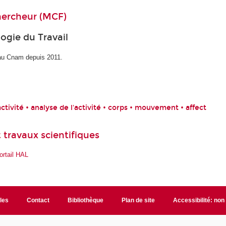
ercheur (MCF)
ogie du Travail
au Cnam depuis 2011.
activité • analyse de l'activité • corps • mouvement • affect
 travaux scientifiques
ortail HAL
ales
Contact
Bibliothèque
Plan de site
Accessibilité: no