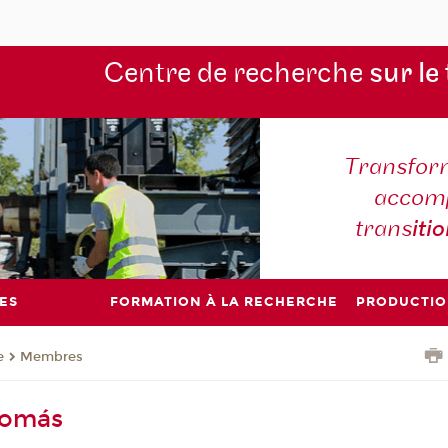
Centre de recherche
sur le
Transform
accomp
trans
iti
ES
FORMATION À LA RECHERCHE
PRODUCTIO
e
Membres
Tomás