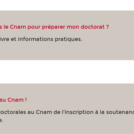
is le Cnam pour préparer mon doctorat ?
vre et informations pratiques.
 au Cnam !
octorales au Cnam de l’inscription à la soutenan
e.