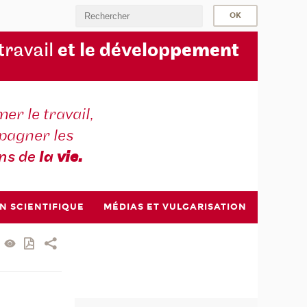
 travail
et le dévelop
pement
er le travail,
agner les
ons de
la
vie.
N SCIENTIFIQUE
MÉDIAS ET VULGARISATION