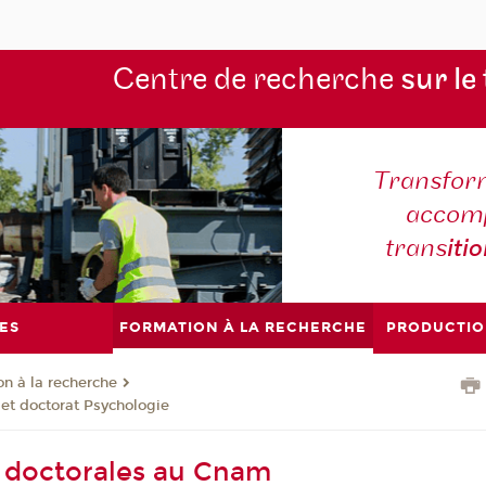
Centre de recherche
sur le
Transform
accomp
trans
iti
ES
FORMATION À LA RECHERCHE
PRODUCTIO
on à la recherche
et doctorat Psychologie
 doctorales au Cnam