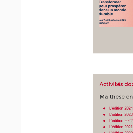
Activités do
Ma thèse en
L'édition 202
L'édition 202
L'édition 202
L'édition 202