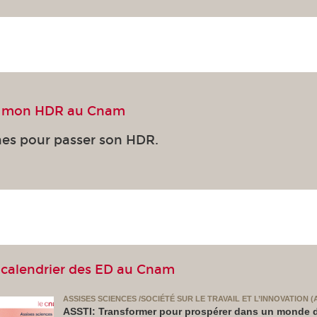
e mon HDR au Cnam
es pour passer son HDR.
& calendrier des ED au Cnam
ASSISES SCIENCES /SOCIÉTÉ SUR LE TRAVAIL ET L’INNOVATION (
ASSTI: Transformer pour prospérer dans un monde 