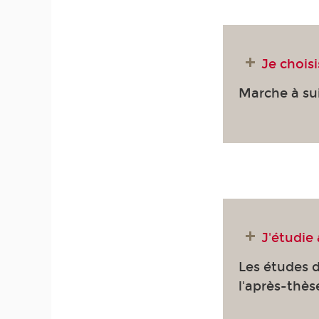
Je chois
Marche à sui
J'étudie
Les études d
l'après-thès