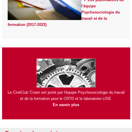
l'équipe
Psychosociologie du
travail et de la
formation (2017-2022)
Le CinéClub 'Cnam est porté par l'équipe Psychosociologie du travail
et de la formation pour le
CRTD
et le laboratoire
LISE
.
En savoir plus