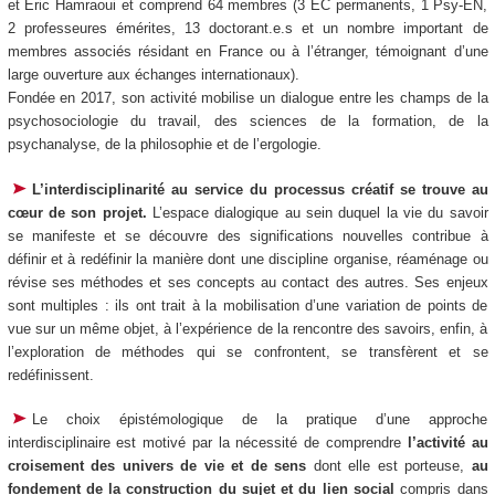
et Éric Hamraoui et comprend 64 membres (3 EC permanents, 1 Psy-EN,
2 professeures émérites, 13 doctorant.e.s et un nombre important de
membres associés résidant en France ou à l’étranger, témoignant d’une
large ouverture aux échanges internationaux).
Fondée en 2017, son activité mobilise un dialogue entre les champs de la
psychosociologie du travail, des sciences de la formation, de la
psychanalyse, de la philosophie et de l’ergologie.
L’interdisciplinarité au service du processus créatif se trouve au
cœur de son projet.
L’espace dialogique au sein duquel la vie du savoir
se manifeste et se découvre des significations nouvelles contribue à
définir et à redéfinir la manière dont une discipline organise, réaménage ou
révise ses méthodes et ses concepts au contact des autres. Ses enjeux
sont multiples : ils ont trait à la mobilisation d’une variation de points de
vue sur un même objet, à l’expérience de la rencontre des savoirs, enfin, à
l’exploration de méthodes qui se confrontent, se transfèrent et se
redéfinissent.
Le choix épistémologique de la pratique d’une approche
interdisciplinaire est motivé par la nécessité de comprendre
l’activité au
croisement des univers de vie et de sens
dont elle est porteuse,
au
fondement de la construction du sujet et du lien social
compris dans