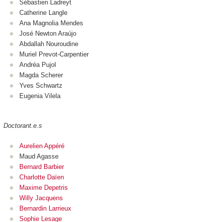
Sébastien Ladreyt
Catherine Langle
Ana Magnolia Mendes
José Newton Araújo
Abdallah Nouroudine
Muriel Prevot-Carpentier
Andréa Pujol
Magda Scherer
Yves Schwartz
Eugenia Vilela
Doctorant.e.s
Aurelien Appéré
Maud Agasse
Bernard Barbier
Charlotte Daïen
Maxime Depetris
Willy Jacquens
Bernardin Larrieux
Sophie Lesage