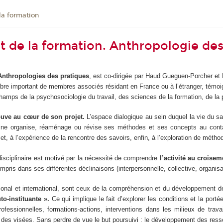
la formation
et de la formation. Anthropologie de
 Anthropologies des pratiques
, est co-dirigée par Haud Gueguen-Porcher e
bre important de membres associés résidant en France ou à l’étranger, témoig
hamps de la psychosociologie du travail, des sciences de la formation, de la p
trouve au cœur de son projet.
L’espace dialogique au sein duquel la vie du s
ipline organise, réaménage ou révise ses méthodes et ses concepts au contac
t, à l’expérience de la rencontre des savoirs, enfin, à l’exploration de méthod
disciplinaire est motivé par la nécessité de comprendre
l’activité au croise
mpris dans ses différentes déclinaisons (interpersonnelle, collective, organisati
ional et international, sont ceux de la compréhension et du développement d
to-instituante ».
Ce qui implique le fait d’explorer les conditions et la port
professionnelles, formations-actions, interventions dans les milieux de trav
des visées. Sans perdre de vue le but poursuivi : le développement des ressou