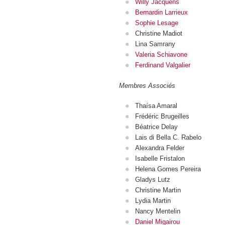
Willy Jacquens
Bernardin Larrieux
Sophie Lesage
Christine Madiot
Lina Samrany
Valeria Schiavone
Ferdinand Valgalier
Membres Associés
Thaísa Amaral
Frédéric Brugeilles
Béatrice Delay
Lais di Bella C. Rabelo
Alexandra Felder
Isabelle Fristalon
Helena Gomes Pereira
Gladys Lutz
Christine Martin
Lydia Martin
Nancy Mentelin
Daniel Migairou