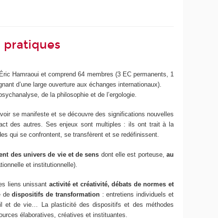
s pratiques
t Éric Hamraoui et comprend 64 membres (3 EC permanents, 1
nant d’une large ouverture aux échanges internationaux).
sychanalyse, de la philosophie et de l’ergologie.
avoir se manifeste et se découvre des significations nouvelles
t des autres. Ses enjeux sont multiples : ils ont trait à la
es qui se confrontent, se transfèrent et se redéfinissent.
ment des univers de vie et de sens
dont elle est porteuse,
au
onnelle et institutionnelle).
es liens unissant
activité et créativité, débats de normes et
ée de
dispositifs de transformation
: entretiens individuels et
ail et de vie… La plasticité des dispositifs et des méthodes
rces élaboratives, créatives et instituantes.