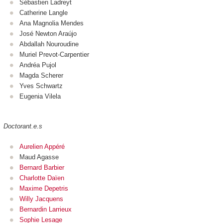
Sébastien Ladreyt
Catherine Langle
Ana Magnolia Mendes
José Newton Araújo
Abdallah Nouroudine
Muriel Prevot-Carpentier
Andréa Pujol
Magda Scherer
Yves Schwartz
Eugenia Vilela
Doctorant.e.s
Aurelien Appéré
Maud Agasse
Bernard Barbier
Charlotte Daïen
Maxime Depetris
Willy Jacquens
Bernardin Larrieux
Sophie Lesage