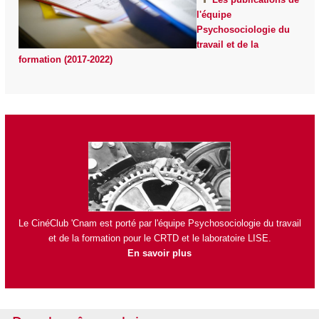
l'équipe
Psychosociologie du
travail et de la
formation (2017-2022)
Le CinéClub 'Cnam est porté par l'équipe Psychosociologie du travail
et de la formation pour le
CRTD
et le laboratoire
LISE
.
En savoir plus