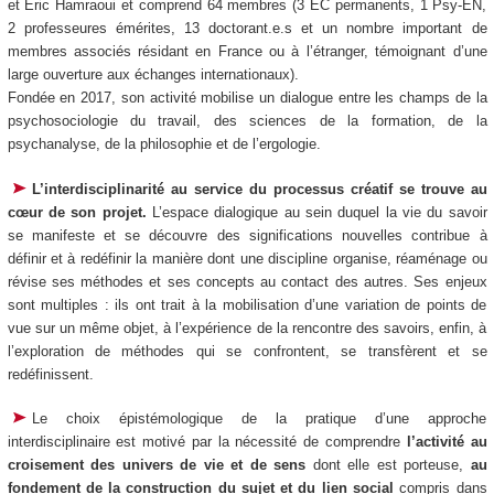
et Éric Hamraoui et comprend 64 membres (3 EC permanents, 1 Psy-EN,
2 professeures émérites, 13 doctorant.e.s et un nombre important de
membres associés résidant en France ou à l’étranger, témoignant d’une
large ouverture aux échanges internationaux).
Fondée en 2017, son activité mobilise un dialogue entre les champs de la
psychosociologie du travail, des sciences de la formation, de la
psychanalyse, de la philosophie et de l’ergologie.
L’interdisciplinarité au service du processus créatif se trouve au
cœur de son projet.
L’espace dialogique au sein duquel la vie du savoir
se manifeste et se découvre des significations nouvelles contribue à
définir et à redéfinir la manière dont une discipline organise, réaménage ou
révise ses méthodes et ses concepts au contact des autres. Ses enjeux
sont multiples : ils ont trait à la mobilisation d’une variation de points de
vue sur un même objet, à l’expérience de la rencontre des savoirs, enfin, à
l’exploration de méthodes qui se confrontent, se transfèrent et se
redéfinissent.
Le choix épistémologique de la pratique d’une approche
interdisciplinaire est motivé par la nécessité de comprendre
l’activité au
croisement des univers de vie et de sens
dont elle est porteuse,
au
fondement de la construction du sujet et du lien social
compris dans