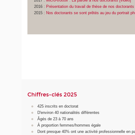
2017 :
Micro-trottoir : La parole à nos doctorants [vidéo]
2016 :
Présentation du travail de thèse de nos doctorants
2015 :
Nos doctorants se sont prêtés au jeu du portrait p
Chiffres-clés 2025
425 inscrits en doctorat
D'environ 40 nationalités différentes
Âgés de 23 à 70 ans
À proportion femmes/hommes égale
Dont presque 40% ont une activité professionnelle en pa