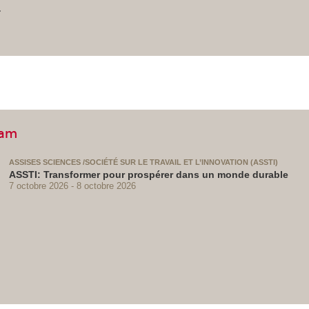
.
nam
ASSISES SCIENCES /SOCIÉTÉ SUR LE TRAVAIL ET L’INNOVATION (ASSTI)
ASSTI: Transformer pour prospérer dans un monde durable
7 octobre 2026
8 octobre 2026