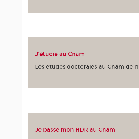
J'étudie au Cnam !
Les études doctorales au Cnam de l’i
Je passe mon HDR au Cnam