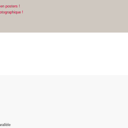
 en posters !
hotographique !
rallèle