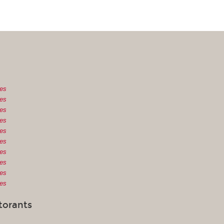
es
es
es
es
es
es
es
es
es
es
torants