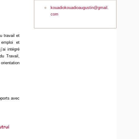
kouadiokouadioaugustin@gmail.
com
 travail et
 emploi et
’ai intégré
u Travail,
rientation
pports avec
utrui