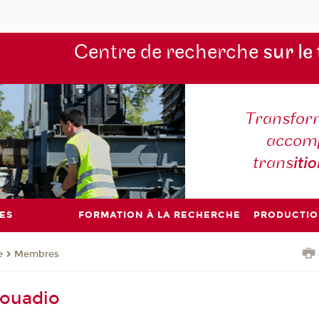
Centre de recherche
sur le
Transform
accomp
trans
iti
ES
FORMATION À LA RECHERCHE
PRODUCTIO
e
Membres
Kouadio