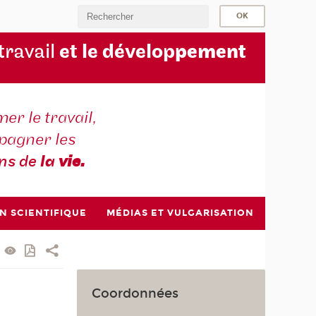
 travail
et le dévelop
pement
er le travail,
agner les
ons de
la
vie.
N SCIENTIFIQUE
MÉDIAS ET VULGARISATION
Coordonnées