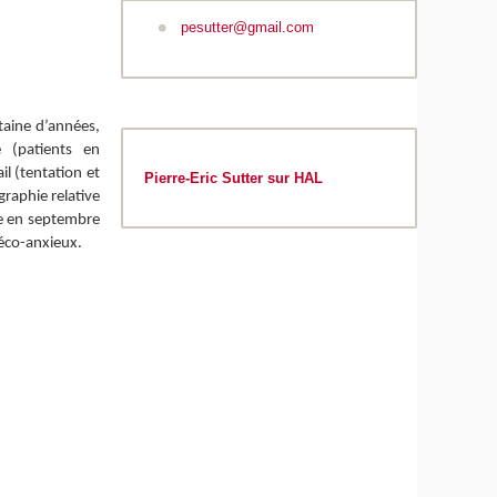
pesutter@gmail.com
ntaine d’années,
 (patients en
l (tentation et
P
ierre-Eric Sutter sur HAL
graphie relative
he en septembre
 éco-anxieux.