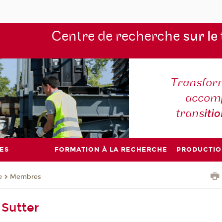
Centre de recherche
sur le
Transform
accomp
trans
iti
ES
FORMATION À LA RECHERCHE
PRODUCTIO
e
Membres
 Sutter