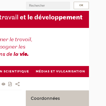
 travail
et le dévelop
pement
er le travail,
agner les
ons de
la
vie.
N SCIENTIFIQUE
MÉDIAS ET VULGARISATION
Coordonnées