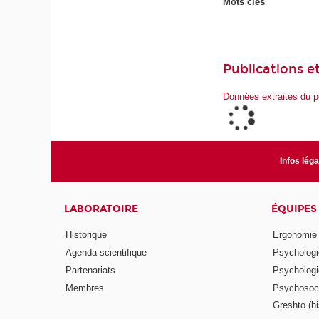
Mots clés
Publications et
Données extraites du p
Infos lég
LABORATOIRE
ÉQUIPES
Historique
Ergonomie
Agenda scientifique
Psychologie
Partenariats
Psychologie
Membres
Psychosocio
Greshto (his