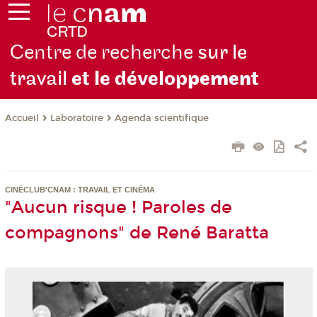
Centre de recherche
sur le
travail
et le dévelop
pement
Laboratoire
Agenda scientifique
Accueil
CINÉCLUB'CNAM : TRAVAIL ET CINÉMA
"Aucun risque ! Paroles de
compagnons" de René Baratta