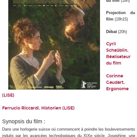
du film
(18h)
Projection du
film
(18h15)
Débat
(20h)
Cyril
Schaüblin,
Réalisateur
du film
Corinne
Gaudart,
Ergonome
(LISE)
Ferrucio Riccardi, Historien (LISE)
Synopsis du film :
Dans une horlogerie suisse où commencent à poindre les bouleversements
induits par les avancées technologiques du XIXe siècle, Josephine, une