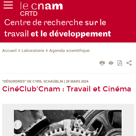
Centre de recherche
sur le
travail
et le dévelop
pement
Laboratoire
Agenda scientifique
Accueil
"DÉSORDRES" DE CYRIL SCHAÜBLIN | 28 MARS 2024
CinéClub'Cnam : Travail et Cinéma