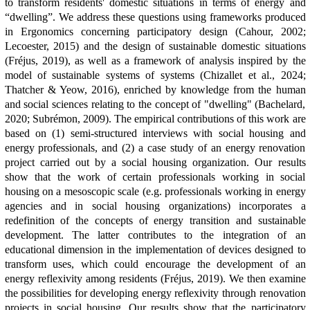
to transform residents' domestic situations in terms of energy and
“dwelling”. We address these questions using frameworks produced
in Ergonomics concerning participatory design (Cahour, 2002;
Lecoester, 2015) and the design of sustainable domestic situations
(Fréjus, 2019), as well as a framework of analysis inspired by the
model of sustainable systems of systems (Chizallet et al., 2024;
Thatcher & Yeow, 2016), enriched by knowledge from the human
and social sciences relating to the concept of "dwelling" (Bachelard,
2020; Subrémon, 2009). The empirical contributions of this work are
based on (1) semi-structured interviews with social housing and
energy professionals, and (2) a case study of an energy renovation
project carried out by a social housing organization. Our results
show that the work of certain professionals working in social
housing on a mesoscopic scale (e.g. professionals working in energy
agencies and in social housing organizations) incorporates a
redefinition of the concepts of energy transition and sustainable
development. The latter contributes to the integration of an
educational dimension in the implementation of devices designed to
transform uses, which could encourage the development of an
energy reflexivity among residents (Fréjus, 2019). We then examine
the possibilities for developing energy reflexivity through renovation
projects in social housing. Our results show that the participatory