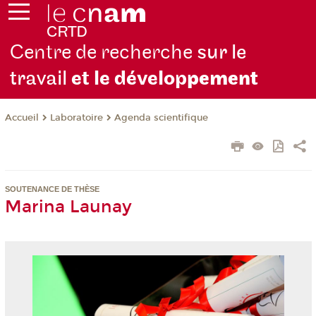
Centre de recherche
sur le
travail
et le dévelop
pement
Laboratoire
Agenda scientifique
Accueil
SOUTENANCE DE THÈSE
Marina Launay