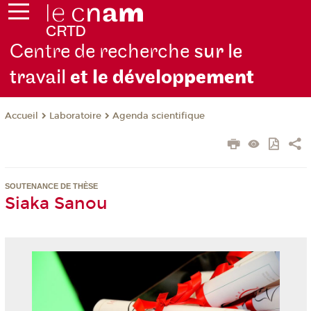
Centre de recherche
sur le
travail
et le dévelop
pement
Laboratoire
Agenda scientifique
Accueil
SOUTENANCE DE THÈSE
Siaka Sanou