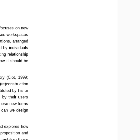
t focuses on new
based workspaces
ations, arranged
d by individuals
ing relationship
ow it should be
ory (Clot, 1999;
(re)construction
tituted by his or
 by their users
 these new forms
n, can we design
and explores how
 proposition and
 mobilize these