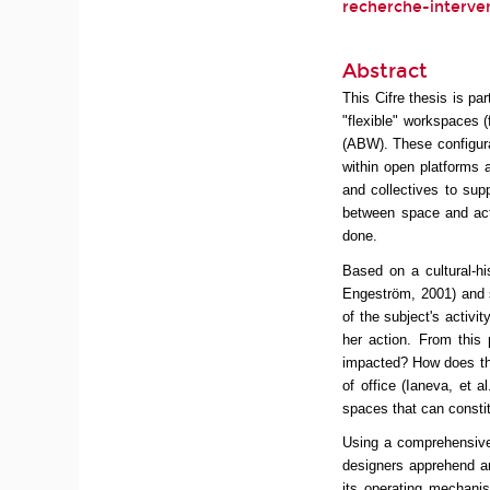
recherche-interve
Abstract
This Cifre thesis is pa
"flexible" workspaces (
(ABW). These configurat
within open platforms 
and collectives to supp
between space and acti
done.
Based on a cultural-hi
Engeström, 2001) and s
of the subject's activit
her action. From this
impacted? How does the
of office (Ianeva, et 
spaces that can constit
Using a comprehensive,
designers apprehend and
its operating mechanis