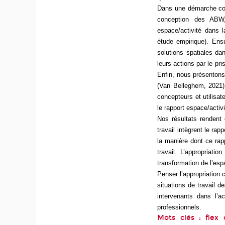
Dans une démarche com
conception des ABW,
espace/activité dans l
étude empirique). Ensu
solutions spatiales dan
leurs actions par le pr
Enfin, nous présentons
(Van Belleghem, 2021).
concepteurs et utilisa
le rapport espace/activ
Nos résultats rendent
travail intègrent le rap
la manière dont ce rapp
travail. L’appropriat
transformation de l’espa
Penser l’appropriation 
situations de travail d
intervenants dans l’
professionnels.
Mots clés : flex o