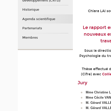
développement (CRTD)
Historique
Chiara LAI so
Agenda scientifique
Le rapport e
Partenariats
nouveaux es
Membres
trava
Sous la direct
Psychologie du tr
Thèse effectué d
(Cifre) avec
Colli
Jury
Mme Christine
Mme Cécile VA
M. Gérard VAL
M. Gérard VAL