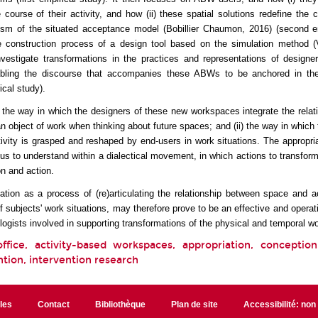
e course of their activity, and how (ii) these spatial solutions redefine the c
ism of the situated acceptance model (Bobillier Chaumon, 2016) (second em
he construction process of a design tool based on the simulation method 
nvestigate transformations in the practices and representations of designe
bling the discourse that accompanies these ABWs to be anchored in the
ical study).
i) the way in which the designers of these new workspaces integrate the rela
n object of work when thinking about future spaces; and (ii) the way in which t
vity is grasped and reshaped by end-users in work situations. The appropri
us to understand within a dialectical movement, in which actions to transfor
on and action.
ation as a process of (re)articulating the relationship between space and ac
f subjects' work situations, may therefore prove to be an effective and operati
ogists involved in supporting transformations of the physical and temporal wo
ffice, activity-based workspaces, appropriation, conception,
tion, intervention research
ales
Contact
Bibliothèque
Plan de site
Accessibilité: no