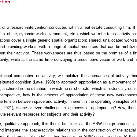
ntion
•
rt of a research-intervention conducted within a real estate consulting firm. I
flex-office, dynamic work environment, etc.), which we refer to as activity-
ions cover a single generic spatial organization: shared, unallocated workst
and providing workers with a range of spatial resources that can be mobilize
ort their activity. These workspaces are thus based on the promise of a fitt
vity, while at the same time conveying a prescriptive vision of work and h
storical perspective on activity, we mobilize the approaches of activity the
ituated cognition (Lave, 1988) to approach appropriation as a movement of 
y, anchored in the situation in which he or she acts, which is historically cons
 perspective, how is the process of appropriation of these new workspaces
 tension between space and activity, inherent in the operating principles of
al., 2021), shape or even challenge this process of appropriation? How, the
ute relevant resources for subjects and their activity?
 qualitative approach, this thesis first looks at the ABW design process, 
 integrate the space/activity relationship in the construction of the spatial
ms (first empirical study). It then focuses on ABW users, and how (i) they