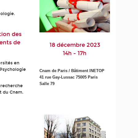
ologie.
tion des
ents de
18 décembre 2023
14h - 17h
rsités en
 Psychologie
Cnam de Paris / B
âtiment INETOP
41 rue Gay-Lussac 75005 Paris
Salle 79
a recherche
nt du Cnam.