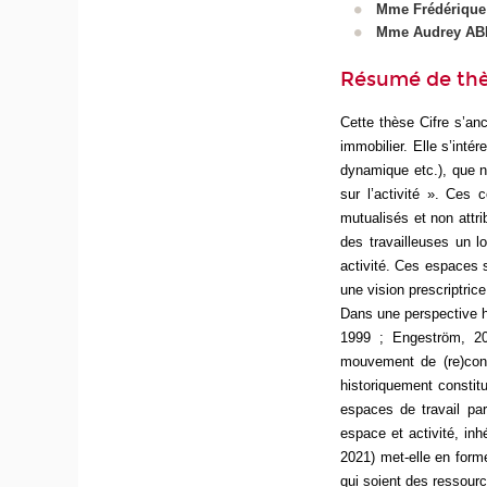
Mme Frédérique
Mme Audrey AB
Résumé de th
Cette thèse Cifre s’an
immobilier. Elle s’inté
dynamique etc.), que 
sur l’activité ». Ces 
mutualisés et non attri
des travailleuses un lo
activité. Ces espaces 
une vision prescriptrice 
Dans une perspective his
1999 ; Engeström, 20
mouvement de (re)const
historiquement consti
espaces de travail par
espace et activité, in
2021) met-elle en form
qui soient des ressource