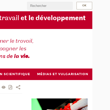
 travail
et le dévelop
pement
er le travail,
agner les
ons de
la
vie.
N SCIENTIFIQUE
MÉDIAS ET VULGARISATION