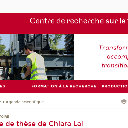
Centre de recherche
sur le
Transform
accomp
trans
iti
ES
FORMATION À LA RECHERCHE
PRODUCTIO
e
Agenda scientifique
TOIRE
 de thèse de Chiara Lai