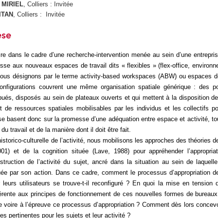
 MIRIEL
, Colliers : Invitée
ITAN
, Colliers : Invitée
èse
cre dans le cadre d’une recherche-intervention menée au sein d’une entrepri
resse aux nouveaux espaces de travail dits « flexibles » (flex-office, environn
nous désignons par le terme
activity-based workspaces
(ABW) ou espaces de
configurations couvrent une même organisation spatiale générique : des po
bués, disposés au sein de plateaux ouverts et qui mettent à la disposition des
t de ressources spatiales mobilisables par les individus et les collectifs po
se basent donc sur la promesse d’une adéquation entre espace et activité, to
du travail et de la manière dont il doit être fait.
torico-culturelle de l’activité, nous mobilisons les approches des théories de 
01) et de la cognition située (Lave, 1988) pour appréhender l’appropri
ruction de l’activité du sujet, ancré dans la situation au sein de laquelle 
tuée par son action. Dans ce cadre, comment le processus d’appropriation 
 leurs utilisateurs se trouve-t-il reconfiguré ? En quoi la mise en tension 
hérente aux principes de fonctionnement de ces nouvelles formes de bureaux 
e voire à l’épreuve ce processus d’appropriation ? Comment dès lors concev
s pertinentes pour les sujets et leur activité ?