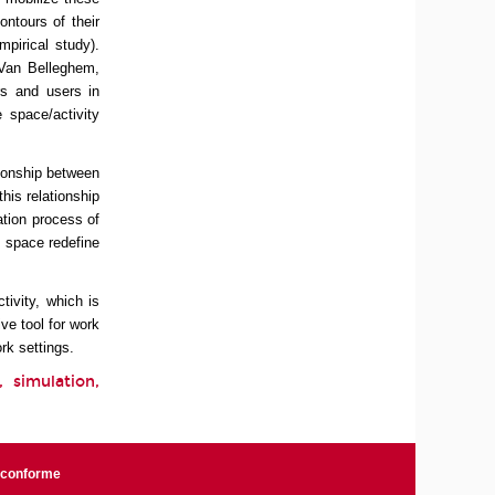
ontours of their
pirical study).
(Van Belleghem,
rs and users in
 space/activity
tionship between
his relationship
ation process of
m space redefine
tivity, which is
ve tool for work
rk settings.
 simulation,
n conforme