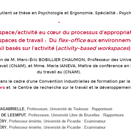
utient sa thèse en Psychologie et Ergonomie, Spécialité : Psych
•
space/activité au cœur du processus d'appropria
paces de travail : Du
flex-office
aux environnem
il basés sur l'activité (
activity-based workspaces
)
ion de M. Marc-Éric BOBILLIER CHAUMON, Professeur des Unive
avail (CNAM), et Mme. Maria IANEVA, Maître de conférence en
du travail au (CNAM).
ans le cadre d'une Convention industrielles de formation par l
ers
et le Centre de recherche sur le travail et le développeme
 LAGABRIELLE
, Professeure, Université de Toulouse : Rapporteure
N DE LEEMPUT
,
Professeure, Université Libre de Bruxelles : Rapporteure
LÉRY
, Professeur émérite, Université de Picardie : Examinateur
LÉRY
, Professeur émérite, Université de Picardie : Examinateur