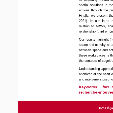
spatial solutions in th
actions through the pr
Finally, we present t
2021). Its aim is to i
relation to ABWs, ena
relationship (third empir
Our results highlight (
space and activity as a
between space and acti
these workspaces is th
the contours of cogniti
Understanding appropri
anchored at the heart o
and interveners psychol
Keywords : flex o
recherche-interven
Infos lég