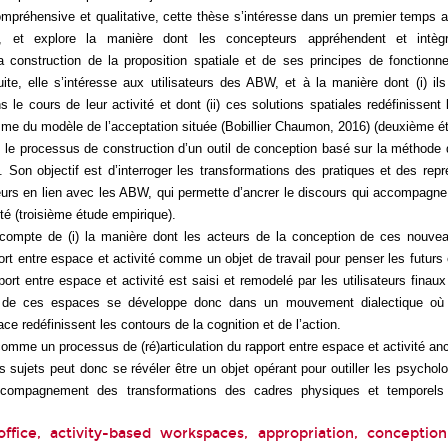
préhensive et qualitative, cette thèse s’intéresse dans un premier temps
a
 et explore la manière dont les concepteurs appréhendent et intègr
a construction de la proposition spatiale et de ses principes de fonctionn
ite, elle s’intéresse aux utilisateurs des ABW, et à la manière dont (i) il
s le cours de leur activité et dont (ii) ces solutions spatiales redéfinissent
isme du modèle de l’acceptation située (Bobillier Chaumon, 2016) (deuxième é
 le processus de construction d’un outil de conception basé sur la méthode 
 Son objectif est d’interroger les transformations des pratiques et des rep
teurs en lien avec les ABW, qui permette d’ancrer le discours qui accompag
ité (troisième étude empirique).
 compte de (i) la manière dont les acteurs de la conception de ces nouv
port entre espace et activité comme un objet de travail pour penser les futurs 
ort entre espace et activité est saisi et remodelé par les utilisateurs finaux
ion de ces espaces se développe donc dans un mouvement dialectique où
ce redéfinissent les contours de la cognition et de l’action.
comme un processus de (ré)articulation du rapport entre espace et activité a
es sujets peut donc se révéler être un objet opérant pour outiller les psycholo
accompagnement des transformations des cadres physiques et temporels 
ffice, activity-based workspaces, appropriation, conception