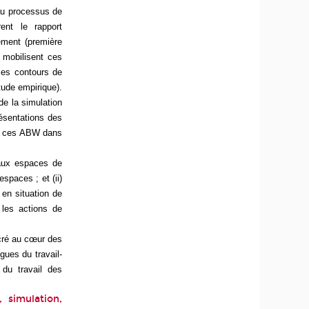
u processus de
ent le rapport
ement (première
s mobilisent ces
 les contours de
tude empirique).
de la simulation
résentations des
ne ces ABW dans
eaux espaces de
espaces ; et (ii)
 en situation de
 les actions de
ncré au cœur des
gues du travail-
du travail des
, simulation,