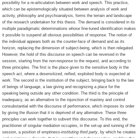
possibility for a re-articulation between work and speech. This practice,
which can be epistemologically situated between analysis of work and
activity, philosophy and psychoanalysis, forms the terrain and landscape
of the research undertaken for this thesis. The demand is considered in its
multiple paradigmatic determinations whose fine-tuned identification makes
it possible to suspend all obvious possibilities of response. The notion of
the individual appears both as the counter-face of demand and as its
horizon, replacing the dimension of subject-being, which is then relegated.
However, the hold of this discourse on speech can be reversed in the
session, starting from the non-response to the request, and according to
three principles. The first is the place given to the sensitive body in the
speech act, where a desensitized, reified, exploited body is expected at
work. The second is the institution of the subject, bringing back to the law
of beings of language, a law giving and recognizing a place for the
speaking being outside any other condition. The third is the principle of
inadequacy, as an alternative to the injunction of mastery and control
consubstantial with the discourse of performance, which imposes its order
by giving the illusion that it is deprived of any alternative. These three
principles can work together to subvert this discourse. To this end, the
practitioner of singular mediation occupies, in the set-up and running of the
session, a position of
emptiness-instituting third party
, by which he creates