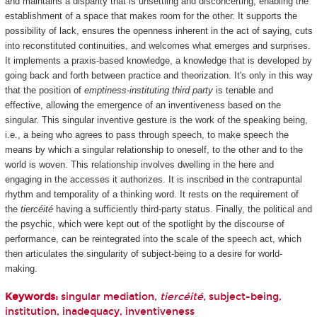
and maintains a disparity that is unsettling and disconcerting, enabling the
establishment of a space that makes room for the other. It supports the
possibility of lack, ensures the openness inherent in the act of saying, cuts
into reconstituted continuities, and welcomes what emerges and surprises.
It implements a praxis-based knowledge, a knowledge that is developed by
going back and forth between practice and theorization. It's only in this way
that the position of
emptiness-instituting third party
is tenable and
effective, allowing the emergence of an inventiveness based on the
singular. This singular inventive gesture is the work of the speaking being,
i.e., a being who agrees to pass through speech, to make speech the
means by which a singular relationship to oneself, to the other and to the
world is woven. This relationship involves dwelling in the here and
engaging in the accesses it authorizes. It is inscribed in the contrapuntal
rhythm and temporality of a thinking word. It rests on the requirement of
the
tiercéité
having a sufficiently third-party status. Finally, the political and
the psychic, which were kept out of the spotlight by the discourse of
performance, can be reintegrated into the scale of the speech act, which
then articulates the singularity of subject-being to a desire for world-
making.
Keywords:
singular mediation,
tiercéité
, subject-being,
institution, inadequacy, inventiveness