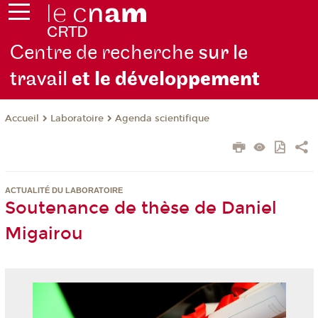
Centre de recherche
sur le
travail
et le dévelop
pement
Laboratoire
Agenda scientifique
Accueil
ACTUALITÉ DU LABORATOIRE
Soutenance de thèse de Daniel
Migairou