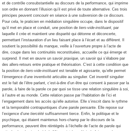
et de contrôle consubstantielle au discours de la performance, qui imprime
son ordre en donnant l’illusion qu’il est privé de toute alternative. Ces trois
principes peuvent concourir en séance à une subversion de ce discours.
Pour cela, le praticien en médiation singulière occupe, dans le dispositif
qu’il met en place et conduit, une position de
tiers-vide-instituant
, par
laquelle il crée et maintient une disparité qui détonne et déconcerte,
permettant l’instauration d’un lieu faisant place à l’écart et au différent. Il
soutient la possibilité du manque, veille à l’ouverture propre à l’acte de
dire, coupe dans les continuités reconstituées, accueille ce qui émerge et
surprend. Il met en œuvre un savoir
praxique
, un savoir qui s’élabore par
des allers-retours entre pratique et théorisation. C’est à cette condition que
la position de
tiers-vide-instituant
est tenable et agissante, qu’elle permet
l’émergence d’une inventivité articulée au singulier. Cet inventif singulier
est le fait de l’être parlant, c’est-à-dire d’un être qui consent à passer par la
parole, à faire de la parole ce par quoi se tisse une relation singulière à soi,
à l’autre et au monde. Cette relation passe par l’habitation de l’ici et
l’engagement dans les accès qu’elle autorise. Elle s’inscrit dans le rythme
et la temporalité contrapuntiques d’une parole pensante. Elle repose sur
l’exigence d’une
tiercéité
suffisamment tierce. Enfin, le politique et le
psychique, qui étaient maintenus hors-champ par le discours de la
performance, peuvent être réintégrés à l’échelle de l’acte de parole qui