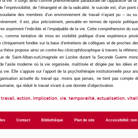
e la vie. Il surgit ainsi comme phénoménalité paradoxale de l'apparaître de la
e l’imprévisibilité, de l’étrangeté et de la radicalité, le suicide est, d’un point
n soudaine des membres d’un environnement de travail n’ayant pu – ou su 
énement. Il est, plus précisément, pensable en termes de riposte politique
ves expriment l’indicible et l’impalpable de la vie. Cette compréhension du sui
 », comme tentative de mise en visibilité publique d’une expérience privé
e cliniquement fondée sur la base d’entretiens de collègues et de proches de
La thèse propose ainsi un contre-feu clinicophilosophique à travers la référenc
rique de Saint-Alban-surLimagnole en Lozère durant la Seconde Guerre mond
e l’asile moderne où la vie organisée, maîtrisée et dirigée par les idées et 
a vie. Elle s’appuie sur l’apport de la psychothérapie institutionnelle pour ana
ganisation actuelle du travail qui, moins que jamais, ne tient pas compte de
 humaine, qui réduit le travail vivant à une donnée d’objectivation.
 travail, action, implication, vie, temporalité, actualisation, vital
ales
Contact
Bibliothèque
Plan de site
Accessibilité: no