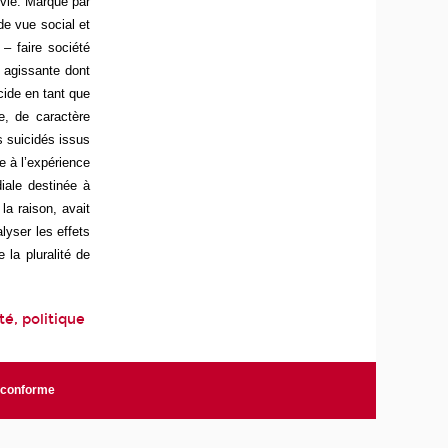
 vie. Marqué par
 de vue social et
– faire société
 agissante dont
cide en tant que
e, de caractère
s suicidés issus
e à l’expérience
iale destinée à
la raison, avait
lyser les effets
 la pluralité de
ité, politique
n conforme