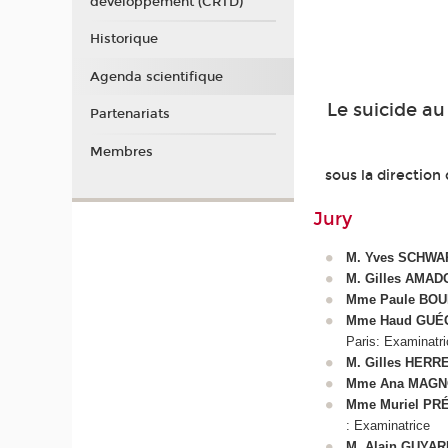
développement (CRTD)
Historique
Agenda scientifique
Le suicide au
Partenariats
Membres
sous la directio
Jury
M. Yves SCHWA
M. Gilles AMAD
Mme Paule BO
Mme Haud GUÉ
Paris: Examinatri
M. Gilles HER
Mme Ana MAGN
Mme Muriel PR
: Examinatrice
M. Alain GUYAR