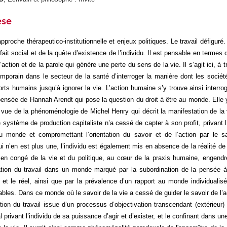
èse
approche thérapeutico-institutionnelle et enjeux politiques. Le travail défiguré
u fait social et de la quête d’existence de l’individu. Il est pensable en term
l’action et de la parole qui génère une perte du sens de la vie. Il s’agit ici, à 
emporain dans le secteur de la santé d’interroger la manière dont les sociét
orts humains jusqu’à ignorer la vie. L’action humaine s’y trouve ainsi interro
a pensée de Hannah Arendt qui pose la question du droit à être au monde. Elle
 vue de la phénoménologie de Michel Henry qui décrit la manifestation de la 
e système de production capitaliste n’a cessé de capter à son profit, privant l
u monde et compromettant l’orientation du savoir et de l’action par le sa
n’en est plus une, l’individu est également mis en absence de la réalité de 
 en congé de la vie et du politique, au cœur de la praxis humaine, engendr
tion du travail dans un monde marqué par la subordination de la pensée à l
 et le réel, ainsi que par la prévalence d’un rapport au monde individualisé
es. Dans ce monde où le savoir de la vie a cessé de guider le savoir de l’ac
tion du travail issue d’un processus d’objectivation transcendant (extérieur)
l privant l’individu de sa puissance d’agir et d’exister, et le confinant dans u