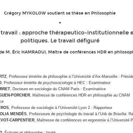
Grégory MYKOLOW soutient sa thèse en Philosophie
•
 travail : approche thérapeutico-institutionnelle 
politiques. Le travail défiguré
n de M. Éric HAMRAOUI, Maître de conférences HDR en philoso
RTZ
, Professeur émérite de philosophie à l’Université d’Aix-Marseille : Présid
O
, Professeur émérite de psychosociologie à HEC : Examinateur
URRET
, Docteure en sociologie du CNAM Paris : Examinatrice
GUEN-PORCHER
, Maîtresse de conférences HDR en philosophie au CNAM
ce
REROS
, Professeur de sociologie à l’Université Lyon 2 : Rapporteur
OLIA MENDÈS
, Professeure de psychologie du travail à l’Unb de Brasilia: R
ÉVOT-CARPENTIER
, Maîtresse de conférences en ergonomie à l’Université P
D
, Écrivain et philosophe : Invité