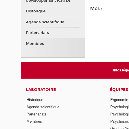
développement (CRTD)
Mél. :
Historique
Agenda scientifique
Partenariats
Membres
Infos lég
LABORATOIRE
ÉQUIPES
Historique
Ergonomie
Agenda scientifique
Psychologie
Partenariats
Psychologie
Membres
Psychosocio
Greshto (his