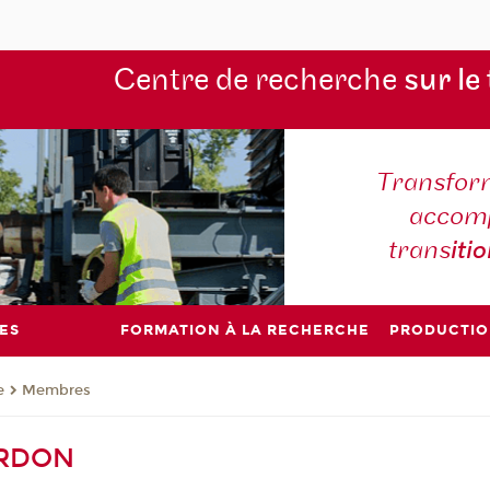
Centre de recherche
sur le
Transform
accomp
trans
iti
ES
FORMATION À LA RECHERCHE
PRODUCTIO
e
Membres
ARDON