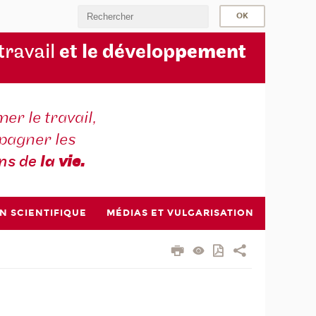
 travail
et le dévelop
pement
er le travail,
agner les
ons de
la
vie.
N SCIENTIFIQUE
MÉDIAS ET VULGARISATION