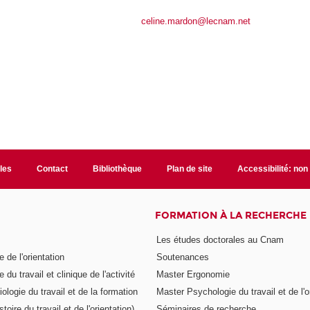
celine.mardon@lecnam.net
ales
Contact
Bibliothèque
Plan de site
Accessibilité: no
FORMATION À LA RECHERCHE
Les études doctorales au Cnam
 de l'orientation
Soutenances
 du travail et clinique de l'activité
Master Ergonomie
logie du travail et de la formation
Master Psychologie du travail et de l'o
toire du travail et de l'orientation)
Séminaires de recherche