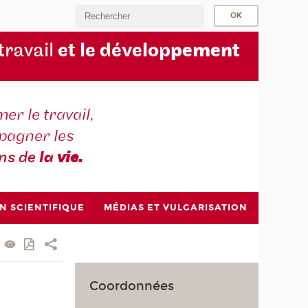
 travail
et le dévelop
pement
er le travail,
agner les
ons de
la
vie.
N SCIENTIFIQUE
MÉDIAS ET VULGARISATION
Coordonnées