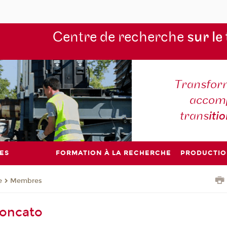
Centre de recherche
sur le
Transform
accomp
trans
iti
ES
FORMATION À LA RECHERCHE
PRODUCTIO
e
Membres
Poncato