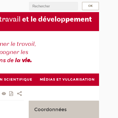
 travail
et le dévelop
pement
er le travail,
agner les
ons de
la
vie.
N SCIENTIFIQUE
MÉDIAS ET VULGARISATION
Coordonnées