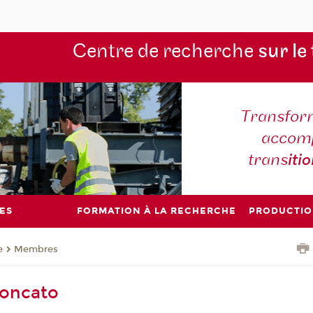
Centre de recherche
sur le
Transform
accomp
trans
iti
ES
FORMATION À LA RECHERCHE
PRODUCTIO
e
Membres
Poncato