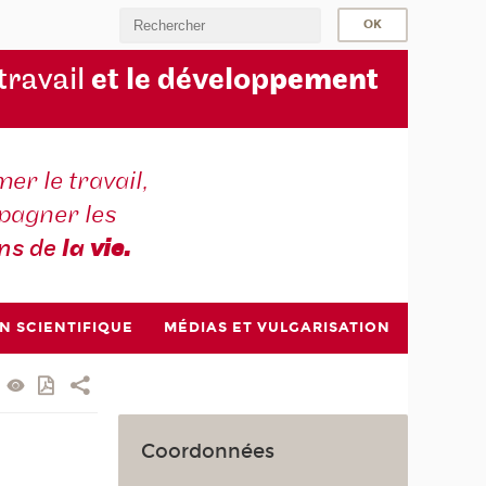
 travail
et le dévelop
pement
er le travail,
agner les
ons de
la
vie.
N SCIENTIFIQUE
MÉDIAS ET VULGARISATION
Coordonnées