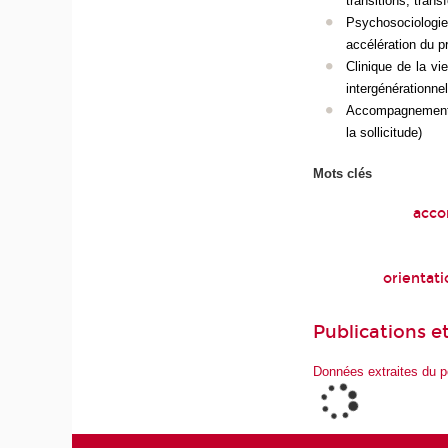
transitions, trans
Psychosociologi
accélération du p
Clinique de la vie
intergénérationnel
Accompagnement de
la sollicitude)
Mots clés
acco
orientati
Publications et
Données extraites du p