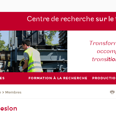
Centre de recherche
sur le
Transform
accomp
trans
iti
ES
FORMATION À LA RECHERCHE
PRODUCTIO
e
Membres
Heslon