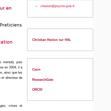
cheslon@psycho-prat.fr
ur en
Praticiens
Christian Heslon sur HAL
tation
p mental), puis
se en 2004, il a
Cairn
e, ainsi que les
 et directeur de
ResearchGate
ORCID
ages, crises et