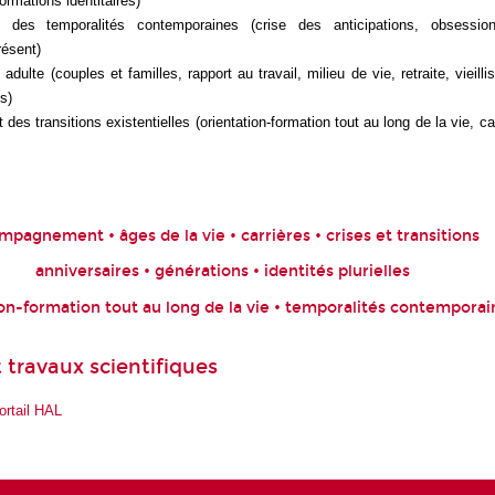
formations identitaires)
e des temporalités contemporaines (crise des anticipations, obsessi
résent)
 adulte (couples et familles, rapport au travail, milieu de vie, retraite, vieil
s)
s transitions existentielles (orientation-formation tout au long de la vie, ca
mpagnement • âges de la vie • carrières • crises et transitions
anniversaires • générations • identités plurielles
on-formation tout au long de la vie • temporalités contemporai
 travaux scientifiques
ortail HAL