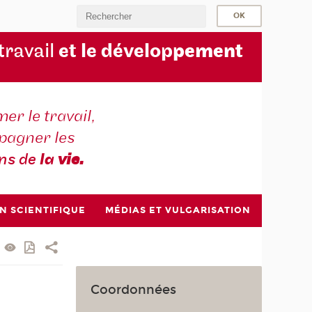
 travail
et le dévelop
pement
er le travail,
agner les
ons de
la
vie.
N SCIENTIFIQUE
MÉDIAS ET VULGARISATION
Coordonnées