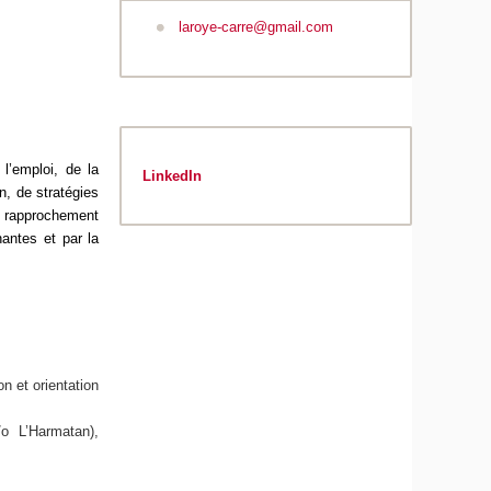
laroye-carre@gmail.com
’emploi, de la
LinkedIn
on, de stratégies
e rapprochement
nantes et par la
n et orientation
/o L’Harmatan),