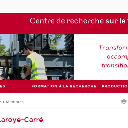
Centre de recherche
sur le
Transform
accomp
trans
iti
ES
FORMATION À LA RECHERCHE
PRODUCTIO
e
Membres
Laroye-Carré