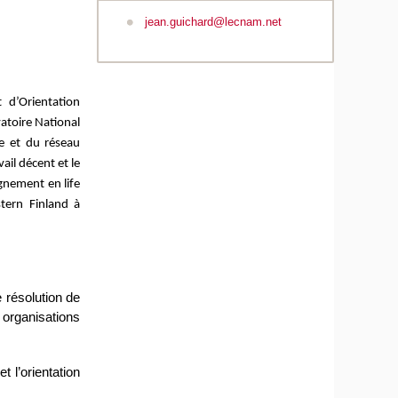
jean.guichard@lecnam.net
n
t d’Orientation
atoire National
re et du réseau
l décent et le
gnement en life
tern Finland à
 résolution de
organisations
 l’orientation