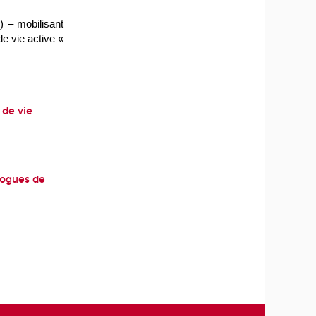
) – mobilisant
de vie active «
 de vie
alogues de