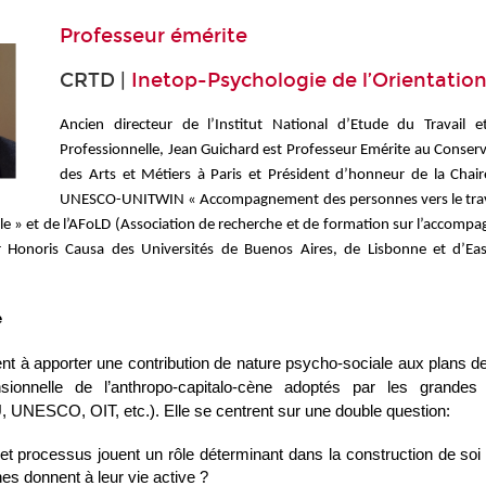
Professeur émérite
CRTD |
Inetop-Psychologie de l’Orientatio
Ancien directeur de l’Institut National d’Etude du Travail e
Professionnelle, Jean Guichard est Professeur Emérite au Conserv
des Arts et Métiers à Paris et Président d’honneur de la Chai
UNESCO-UNITWIN « Accompagnement des personnes vers le travai
 » et de l’AFoLD (Association de recherche et de formation sur l’accompa
ur Honoris Causa des Universités de Buenos Aires, de Lisbonne et d’Eas
e
t à apporter une contribution de nature psycho-sociale aux plans de
nsionnelle de l’anthropo-capitalo-cène adoptés par les grandes 
, UNESCO, OIT, etc.). Elle se centrent sur une double question:
et processus jouent un rôle déterminant dans la construction de soi et
es donnent à leur vie active ?