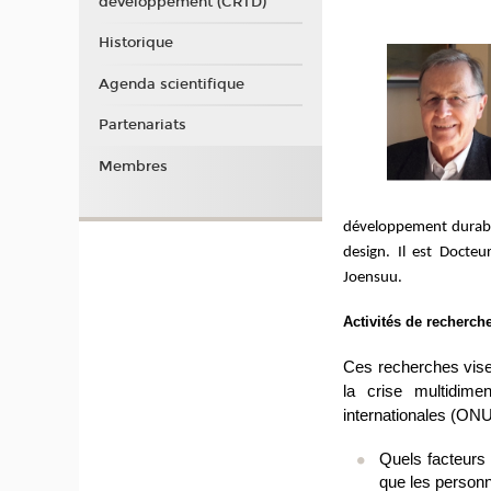
développement (CRTD)
Historique
Agenda scientifique
Partenariats
Membres
développement durable
design. Il est Docte
Joensuu.
Activités de recherch
Ces recherches visen
la crise multidime
internationales (ONU
Quels facteurs 
que les personn