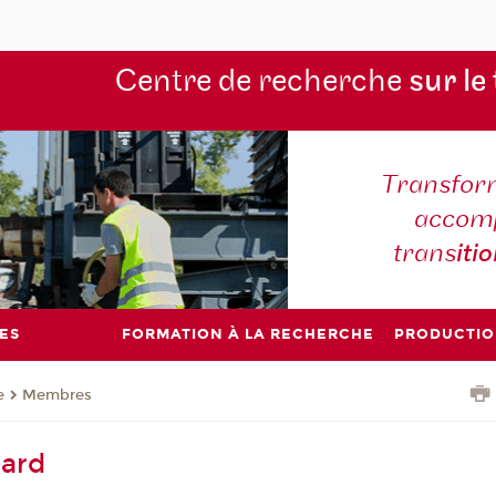
Centre de recherche
sur le
Transform
accomp
trans
iti
ES
FORMATION À LA RECHERCHE
PRODUCTIO
e
Membres
hard