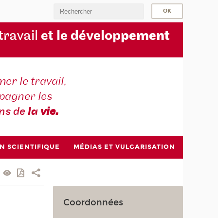
 travail
et le dévelop
pement
er le travail,
agner les
ons de
la
vie.
N SCIENTIFIQUE
MÉDIAS ET VULGARISATION
Coordonnées