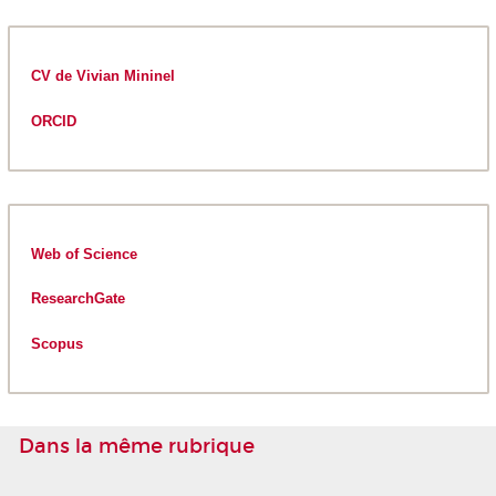
CV de Vivian Mininel
ORCID
Web of Science
ResearchGate
Scopus
Dans la même rubrique