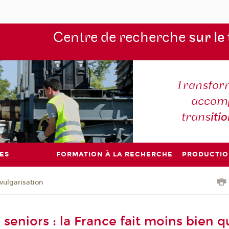
Centre de recherche
sur le
Transform
accomp
trans
iti
ES
FORMATION À LA RECHERCHE
PRODUCTIO
vulgarisation
seniors : la France fait moins bien q