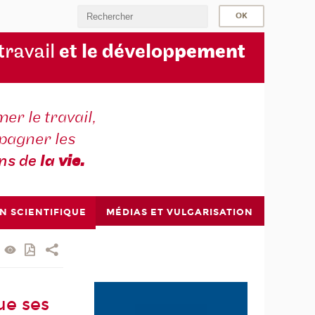
 travail
et le dévelop
pement
er le travail,
agner les
ons de
la
vie.
N SCIENTIFIQUE
MÉDIAS ET VULGARISATION
ue ses