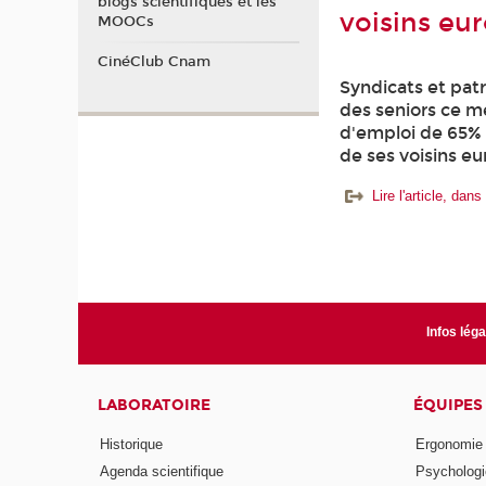
blogs scientifiques et les
voisins eu
MOOCs
CinéClub Cnam
Syndicats et patr
des seniors ce me
d'emploi de 65% «
de ses voisins e
Lire l'article, dans
Infos lég
LABORATOIRE
ÉQUIPES
Historique
Ergonomie
Agenda scientifique
Psychologie