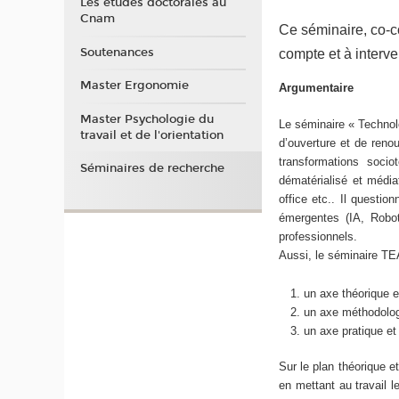
Les études doctorales au
Cnam
Ce séminaire, co-c
Soutenances
compte et à interve
Master Ergonomie
Argumentaire
Master Psychologie du
Le séminaire « Technolo
travail et de l'orientation
d’ouverture et de renou
transformations socio
Séminaires de recherche
dématérialisé et médiati
office etc.. Il questio
émergentes (IA, Robot,
professionnels.
Aussi, le séminaire TEA
.
un axe théorique e
un axe méthodolog
un axe pratique et 
Sur le plan théorique e
en mettant au travail 