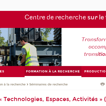
Centre de recherche
sur le
Transform
accomp
trans
iti
ES
FORMATION À LA RECHERCHE
PRODUCTIO
on à la recherche
Séminaires de recherche
« Technologies, Espaces, Activités » 