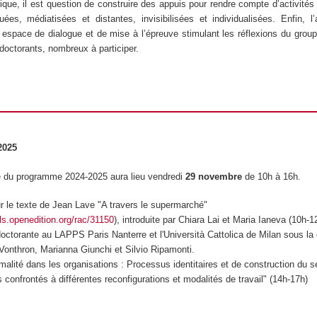
que, il est question de construire des appuis pour rendre compte d’activités
uées, médiatisées et distantes, invisibilisées et individualisées. Enfin, l
 espace de dialogue et de mise à l’épreuve stimulant les réflexions du groupe
doctorants, nombreux à participer.
2025
 du programme 2024-2025 aura lieu vendredi
29 novembre
de 10h à 16h.
r le texte de Jean Lave "
A travers le supermarché
"
als.openedition.org/rac/31150
), introduite par Chiara Lai et Maria Ianeva (10h-
 doctorante au LAPPS Paris Nanterre et l'Università Cattolica de Milan sous la 
Vonthron, Marianna Giunchi et Silvio Ripamonti.
malité dans les organisations : Processus identitaires et de construction du 
rs confrontés à différentes reconfigurations et modalités de travail
" (14h-17h)