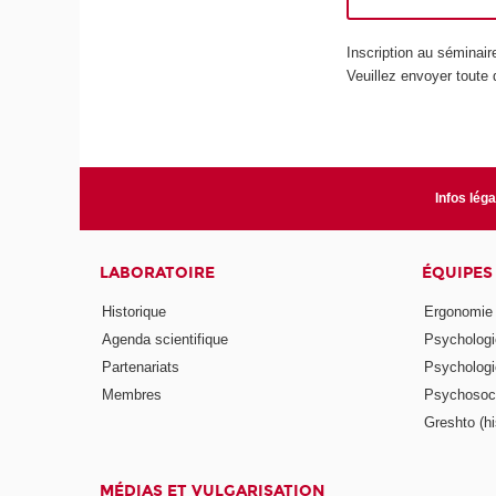
Inscription au séminair
Veuillez envoyer tout
Infos lég
LABORATOIRE
ÉQUIPES
Historique
Ergonomie
Agenda scientifique
Psychologie
Partenariats
Psychologie
Membres
Psychosocio
Greshto (his
MÉDIAS ET VULGARISATION