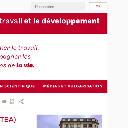
 travail
et le dévelop
pement
er le travail,
agner les
ons de
la
vie.
N SCIENTIFIQUE
MÉDIAS ET VULGARISATION
(TEA)