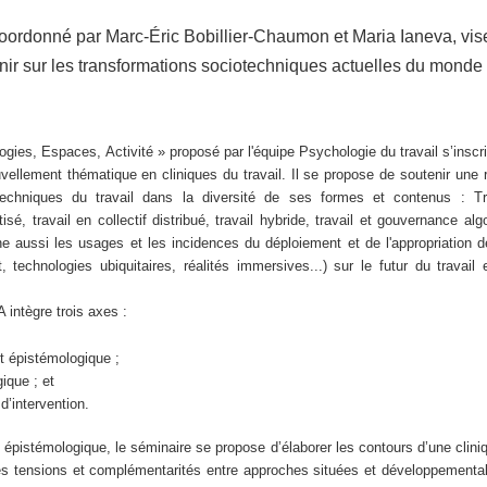
oordonné par Marc-Éric Bobillier-Chaumon et Maria Ianeva, vis
nir sur les transformations sociotechniques actuelles du monde 
gies, Espaces, Activité » proposé par l'équipe Psychologie du travail s’inscri
vellement thématique en cliniques du travail. Il se propose de soutenir une r
techniques du travail dans la diversité de ses formes et contenus : Trav
sé, travail en collectif distribué, travail hybride, travail et gouvernance alg
nne aussi les usages et les incidences du déploiement et de l'appropriation 
 technologies ubiquitaires, réalités immersives...) sur le futur du travail
 intègre trois axes :
t épistémologique ;
ique ; et
d’intervention.
t épistémologique, le séminaire se propose d’élaborer les contours d’une clin
les tensions et complémentarités entre approches situées et développementale