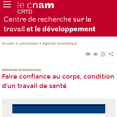
Centre de recherche
sur le
travail
et le dévelop
pement
Laboratoire
Agenda scientifique
Accueil
SÉMINAIRE INTERNATIONAL
Faire confiance au corps, condition
d’un travail de santé