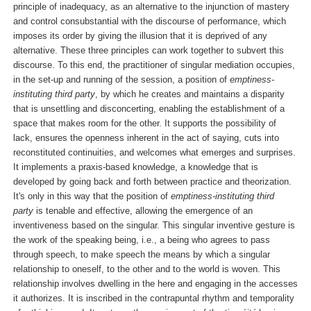
principle of inadequacy, as an alternative to the injunction of mastery
and control consubstantial with the discourse of performance, which
imposes its order by giving the illusion that it is deprived of any
alternative. These three principles can work together to subvert this
discourse. To this end, the practitioner of singular mediation occupies,
in the set-up and running of the session, a position of
emptiness-
instituting third party
, by which he creates and maintains a disparity
that is unsettling and disconcerting, enabling the establishment of a
space that makes room for the other. It supports the possibility of
lack, ensures the openness inherent in the act of saying, cuts into
reconstituted continuities, and welcomes what emerges and surprises.
It implements a praxis-based knowledge, a knowledge that is
developed by going back and forth between practice and theorization.
It's only in this way that the position of
emptiness-instituting third
party
is tenable and effective, allowing the emergence of an
inventiveness based on the singular. This singular inventive gesture is
the work of the speaking being, i.e., a being who agrees to pass
through speech, to make speech the means by which a singular
relationship to oneself, to the other and to the world is woven. This
relationship involves dwelling in the here and engaging in the accesses
it authorizes. It is inscribed in the contrapuntal rhythm and temporality