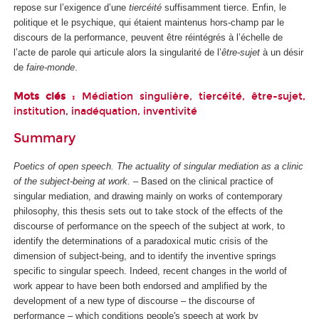
repose sur l’exigence d’une
tiercéité
suffisamment tierce. Enfin, le
politique et le psychique, qui étaient maintenus hors-champ par le
discours de la performance, peuvent être réintégrés à l’échelle de
l’acte de parole qui articule alors la singularité de l’
être-sujet
à un désir
de
faire-monde
.
Mots clés :
Médiation singulière, tiercéité, être-sujet,
institution, inadéquation, inventivité
Summary
Poetics of open speech. The actuality of singular mediation as a clinic
of the subject-being at work.
– Based on the clinical practice of
singular mediation, and drawing mainly on works of contemporary
philosophy, this thesis sets out to take stock of the effects of the
discourse of performance on the speech of the subject at work, to
identify the determinations of a paradoxical mutic crisis of the
dimension of subject-being, and to identify the inventive springs
specific to singular speech. Indeed, recent changes in the world of
work appear to have been both endorsed and amplified by the
development of a new type of discourse – the discourse of
performance – which conditions people's speech at work by