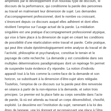
amplifiées par le développement d’un nouveau type de discours, le
discours de la performance, qui conditionne la parole des personnes
au travail en malmenant leur dimension de sujet. Les demandes
d’accompagnement professionnel, dont le nombre va croissant,
s’énoncent depuis ce discours auquel elles adhèrent et dont elles
révèlent l’emprise sur l’usage actuel de la parole. La médiation
singulière est une pratique d’accompagnement professionnel atypique,
qui vise à faire place à la dimension de sujet en créant les conditions
de possibilité d’une réarticulation entre travail et parole. Cette pratique,
qui peut être située épistémologiquement entre analyse du travail et de
l’activité, philosophie et psychanalyse, constitue le terrain et le
paysage de cette recherche. La demande y est considérée dans ses
multiples déterminations paradigmatiques dont un repérage fin permet
de suspendre toute évidence d’y répondre. La notion d’individu
apparaît tout à la fois comme la contre-face de la demande et son
horizon, se substituant à la dimension d’
être-sujet
alors reléguée.
Toutefois, l’emprise de ce discours sur la parole peut être renversée
en séance à partir de la non-réponse à la demande, et selon trois
principes. Le premier est la place faite au corps sensible dans l’acte
de parole, là où est attendu au travail un corps désensibilisé, chosifié,
exploité. Le deuxième est l’institution du sujet, ramenant à la loi des
êtres de langage, une loi donnant et reconnaissant une place à l’être