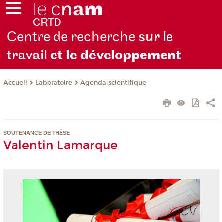
Centre de recherche
sur le
travail
et le dévelop
pement
Laboratoire
Agenda scientifique
Accueil
SOUTENANCE DE THÈSE
Valentin Lamarque