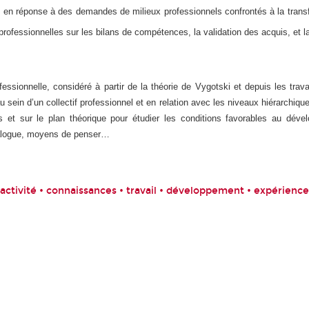
 en réponse à des demandes de milieux professionnels confrontés à la transfor
rofessionnelles sur les bilans de compétences, la validation des acquis, et la
sionnelle, considéré à partir de la théorie de Vygotski et depuis les travau
au sein d’un collectif professionnel et en relation avec les niveaux hiérarchiqu
des et sur le plan théorique pour étudier les conditions favorables au dév
dialogue, moyens de penser…
activité • connaissances • travail • développement • expérience