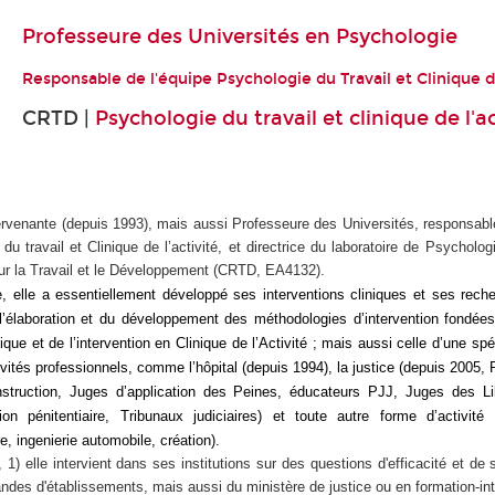
Professeure des Universités en Psychologie
Responsable de l'équipe Psychologie du Travail et Clinique de
CRTD |
Psychologie du travail et clinique de l'ac
tervenante (depuis 1993), mais aussi Professeure des Universités, responsabl
u travail et Clinique de l’activité, et directrice du laboratoire de Psycholo
ur la Travail et le Développement (CRTD, EA4132).
e, elle a essentiellement développé ses interventions cliniques et ses rec
l’élaboration et du développement des méthodologies d’intervention fondées
nique et de l’intervention en Clinique de l’Activité ; mais aussi celle d’une sp
ivités professionnels, comme l’hôpital (depuis 1994), la justice (depuis 2005, 
nstruction, Juges d’application des Peines, éducateurs PJJ, Juges des Li
ion pénitentiaire, Tribunaux judiciaires) et toute autre forme d’activité 
e, ingenierie automobile, création).
1) elle intervient dans ses institutions sur des questions d'efficacité et de s
des d'établissements, mais aussi du ministère de justice ou en formation-i