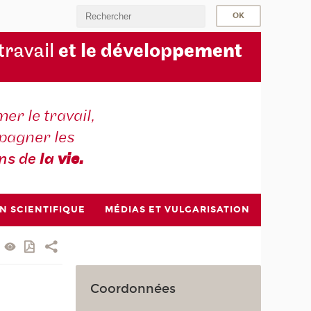
 travail
et le dévelop
pement
er le travail,
agner les
ons de
la
vie.
N SCIENTIFIQUE
MÉDIAS ET VULGARISATION
Coordonnées