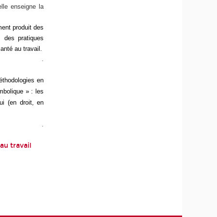
elle enseigne la
ment produit des
, des pratiques
anté au travail.
.
méthodologies en
mbolique » : les
i (en droit, en
.
au travail