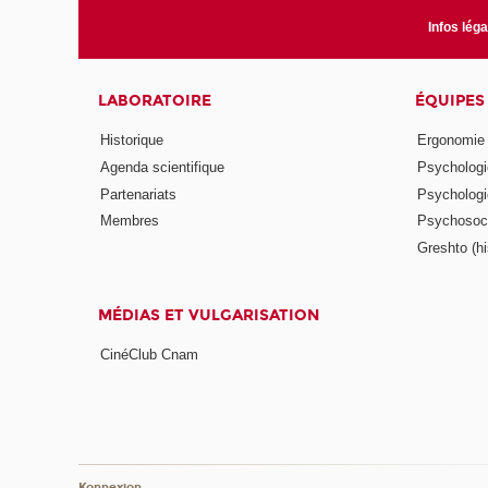
Infos lég
LABORATOIRE
ÉQUIPES
Historique
Ergonomie
Agenda scientifique
Psychologie
Partenariats
Psychologie
Membres
Psychosocio
Greshto (his
MÉDIAS ET VULGARISATION
CinéClub Cnam
Konnexion