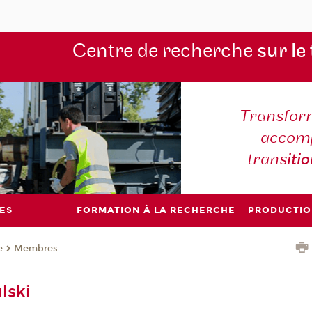
Centre de recherche
sur le
Transform
accomp
trans
iti
ES
FORMATION À LA RECHERCHE
PRODUCTIO
e
Membres
lski