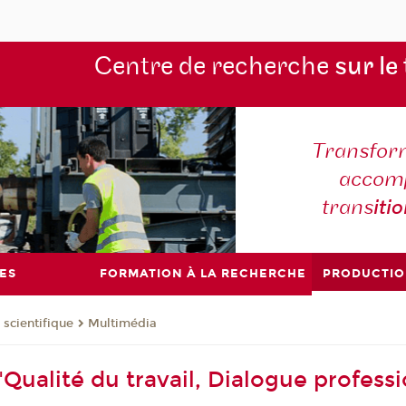
Centre de recherche
sur le
Transform
accomp
trans
iti
ES
FORMATION À LA RECHERCHE
PRODUCTIO
 scientifique
Multimédia
Qualité du travail, Dialogue professi