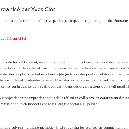
rganisé par Yves Clot.
inaire a été la création collective par les participantes et participants du séminaire
u référentiel ici
uels du travail tiennent, au moment où de profondes transformations des mondes pro
 entre la santé de celles et ceux qui travaillent et l’efficacité des organisations
l de plus en plus « ni fait ni à faire » (dégradation des produits et des services,
de multiples et profondes raisons. Mais des expériences maintenant bien docum
centré sur la qualité du travail quotidien, dans des organisations du travail modifié
r objet de tenir compte des acquis de la réflexion collective en confrontant des poi
rofessionnel » en rapport avec le « Dialogue social » aujourd'hui.
minaire suivront la même méthode. Y. Clot ouvrira les séances en commentant un te