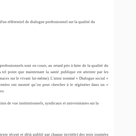
 d'un référentiel de dialogue professionnel sur la qualité du
fessionnels sont en cours, au retard pris à faire de la qualité du
. A tel point que maintenant la santé publique est atteinte par les
 menaces sur le vivant lui-même). L’ainsi nommé « Dialogue social »
entées ont montré qu’on peut chercher à le régénérer dans un «
es.
nts de vue institutionnels, syndicaux et universitaires sur la
xte récent et déjà publié par chaque invité(e) des trois journées