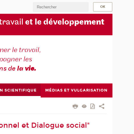
 travail
et le dévelop
pement
er le travail,
agner les
ons de
la
vie.
N SCIENTIFIQUE
MÉDIAS ET VULGARISATION
onnel et Dialogue social"