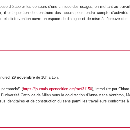
opose d’élaborer les contours d’une clinique des usages, en mettant au travai
e, il est question de construire des appuis pour rendre compte d’activités
tique et d’intervention ouvre un espace de dialogue et de mise à l’épreuve stimu
endredi
29 novembre
de 10h à 16h.
supermarché
" (
https://journals.openedition.org/rac/31150
), introduite par Chiar
 l'Università Cattolica de Milan sous la co-direction d'Anne-Marie Vonthron, 
s identitaires et de construction du sens parmi les travailleurs confrontés à d