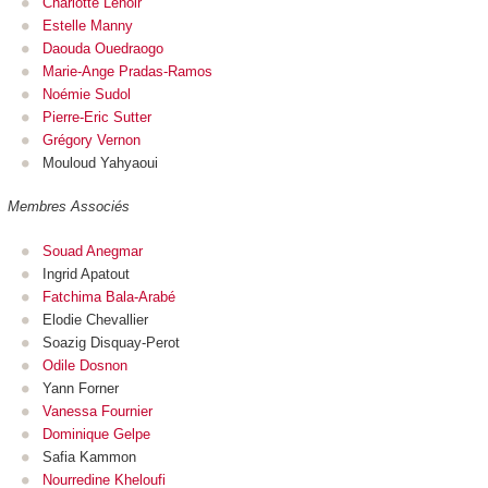
Charlotte Lenoir
Estelle Manny
Daouda Ouedraogo
Marie-Ange Pradas-Ramos
Noémie Sudol
Pierre-Eric Sutter
Grégory Vernon
Mouloud Yahyaoui
Membres Associés
Souad Anegmar
Ingrid Apatout
Fatchima Bala-Arabé
Elodie Chevallier
Soazig Disquay-Perot
Odile Dosnon
Yann Forner
Vanessa Fournier
Dominique Gelpe
Safia Kammon
Nourredine Kheloufi