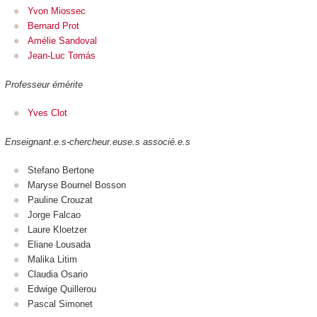
Yvon Miossec
Bernard Prot
Amélie Sandoval
Jean-Luc Tomás
Professeur émérite
Yves Clot
Enseignant.e.s-chercheur.euse.s associé.e.s
Stefano Bertone
Maryse Bournel Bosson
Pauline Crouzat
Jorge Falcao
Laure Kloetzer
Eliane Lousada
Malika Litim
Claudia Osario
Edwige Quillerou
Pascal Simonet