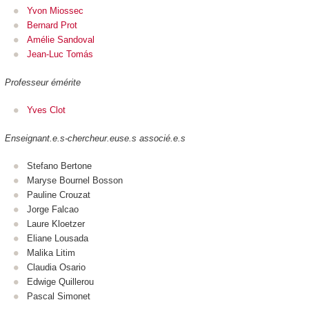
Yvon Miossec
Bernard Prot
Amélie Sandoval
Jean-Luc Tomás
Professeur émérite
Yves Clot
Enseignant.e.s-chercheur.euse.s associé.e.s
Stefano Bertone
Maryse Bournel Bosson
Pauline Crouzat
Jorge Falcao
Laure Kloetzer
Eliane Lousada
Malika Litim
Claudia Osario
Edwige Quillerou
Pascal Simonet