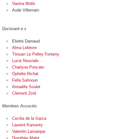
Vanina Mollo
Aude Villemain
Doctorant.e.s
Eliette Darnaud
Alma Lelièvre
Titouan Le Pelley Fonteny
Lucie Nouviale
Charlyne Poncato
Ophélie Richal
Fella Sahnoun
Annaëlle Soulet
Clément Zind
Membres Associés
Cecilia de la Garza
Laurent Karsenty
Valentin Lamarque
Dorothée Malet