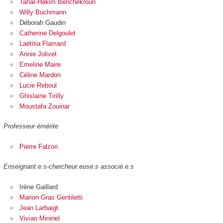
Tahar-Hakim Benchekroun
Willy Buchmann
Déborah Gaudin
Catherine Delgoulet
Laëtitia Flamard
Annie Jolivet
Emeline Maire
Céline Mardon
Lucie Reboul
Ghislaine Tirilly
Moustafa Zouinar
Professeur émérite
Pierre Falzon
Enseignant.e.s-chercheur.euse.s associé.e.s
Irène Gaillard
Marion Gras Gentiletti
Jean Larbaigt
Vivian Mininel