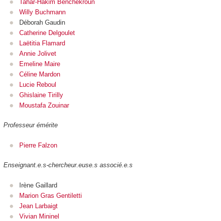
Tahar-Hakim Benchekroun
Willy Buchmann
Déborah Gaudin
Catherine Delgoulet
Laëtitia Flamard
Annie Jolivet
Emeline Maire
Céline Mardon
Lucie Reboul
Ghislaine Tirilly
Moustafa Zouinar
Professeur émérite
Pierre Falzon
Enseignant.e.s-chercheur.euse.s associé.e.s
Irène Gaillard
Marion Gras Gentiletti
Jean Larbaigt
Vivian Mininel