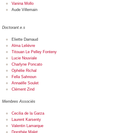
Vanina Mollo
Aude Villemain
Doctorant.e.s
Eliette Darnaud
Alma Lelièvre
Titouan Le Pelley Fonteny
Lucie Nouviale
Charlyne Poncato
Ophélie Richal
Fella Sahnoun
Annaëlle Soulet
Clément Zind
Membres Associés
Cecilia de la Garza
Laurent Karsenty
Valentin Lamarque
Dorothée Malet