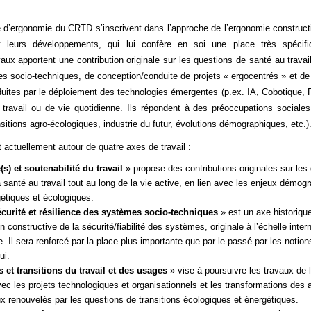
e d’ergonomie du CRTD s’inscrivent dans l’approche de l’ergonomie construct
é et leurs développements, qui lui confère en soi une place très spécifi
vaux apportent une contribution originale sur les questions de santé au travail
mes socio-techniques, de conception/conduite de projets « ergocentrés » et 
uites par le déploiement des technologies émergentes (p.ex. IA, Cobotique, Ré
travail ou de vie quotidienne. Ils répondent à des préoccupations sociales 
nsitions agro-écologiques, industrie du futur, évolutions démographiques, etc.)
t actuellement
autour de quatre axes de travail :
(s) et soutenabilité du travail
» propose des contributions originales sur les
a santé au travail tout au long de la vie active, en lien avec les enjeux démog
étiques et écologiques.
écurité et résilience des systèmes socio-techniques
» est un axe historique
 constructive de la sécurité/fiabilité des systèmes, originale à l’échelle intern
e. Il sera renforcé par la place plus importante que par le passé par les notion
ui.
 et transitions du travail et des usages
» vise à poursuivre les travaux de 
vec les projets technologiques et organisationnels et les transformations des ac
ux renouvelés par les questions de transitions écologiques et énergétiques.