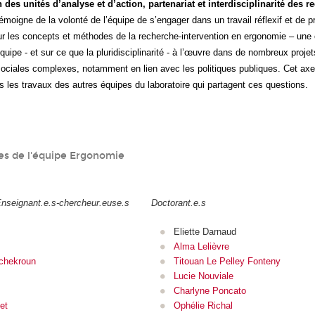
 des unités d’analyse et d’action, partenariat et interdisciplinarité des r
émoigne de la volonté de l’équipe de s’engager dans un travail réflexif et de p
 les concepts et méthodes de la recherche-intervention en ergonomie – une c
quipe - et sur ce que la pluridisciplinarité - à l’œuvre dans de nombreux proje
ociales complexes, notamment en lien avec les politiques publiques. Cet ax
s les travaux des autres équipes du laboratoire qui partagent ces questions.
s de l'équipe Ergonomie
Enseignant.e.s-chercheur.euse.s
Doctorant.e.s
Eliette Darnaud
Alma Lelièvre
chekroun
Titouan Le Pelley Fonteny
Lucie Nouviale
Charlyne Poncato
et
Ophélie Richal