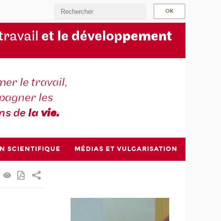
 travail
et le dévelop
pement
er le travail,
agner les
ons de
la
vie.
N SCIENTIFIQUE
MÉDIAS ET VULGARISATION