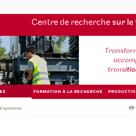
Centre de recherche
sur le
Transform
accomp
trans
iti
ES
FORMATION À LA RECHERCHE
PRODUCTIO
Ergonomie
e