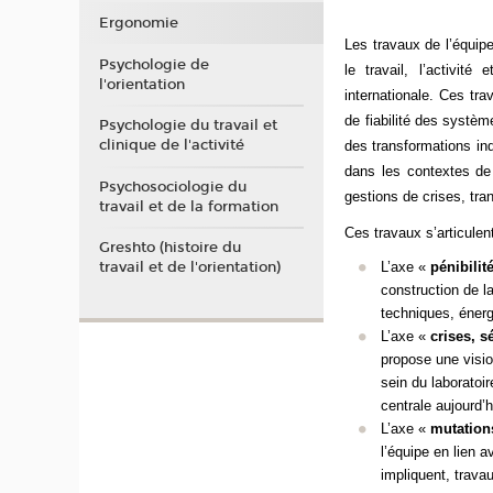
Ergonomie
Les travaux de l’équip
Psychologie de
le travail, l’activit
l'orientation
internationale. Ces
tra
de fiabilité des systè
Psychologie du travail et
clinique de l'activité
des transformations ind
dans les contextes de 
Psychosociologie du
gestions de crises, tra
travail et de la formation
Ces travaux s’articulen
Greshto (histoire du
L’axe «
pénibilité
travail et de l'orientation)
construction de l
techniques, énerg
L’axe «
crises, s
propose une vision
sein du laboratoir
centrale aujourd’h
L’axe «
mutations
l’équipe en lien a
impliquent, trava