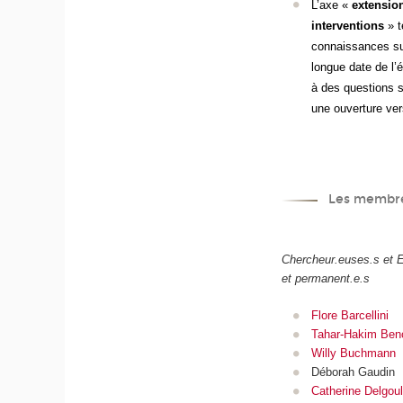
L’axe «
extension
interventions
» t
connaissances sur
longue date de l’é
à des questions s
une ouverture ver
Les membre
Chercheur.euses.s et 
et permanent.e.s
Flore Barcellini
Tahar-Hakim Ben
Willy Buchmann
Déborah Gaudin
Catherine Delgoul