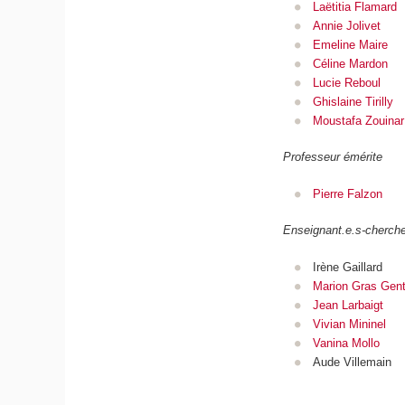
Laëtitia Flamard
Annie Jolivet
Emeline Maire
Céline Mardon
Lucie Reboul
Ghislaine Tirilly
Moustafa Zouinar
Professeur émérite
Pierre Falzon
Enseignant.e.s-cherche
Irène Gaillard
Marion Gras Genti
Jean Larbaigt
Vivian Mininel
Vanina Mollo
Aude Villemain