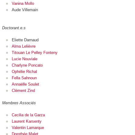
Vanina Mollo
Aude Villemain
Doctorant.e.s
Eliette Darnaud
Alma Lelièvre
Titouan Le Pelley Fonteny
Lucie Nouviale
Charlyne Poncato
Ophélie Richal
Fella Sahnoun
Annaëlle Soulet
Clément Zind
Membres Associés
Cecilia de la Garza
Laurent Karsenty
Valentin Lamarque
Dorothée Malet