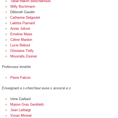
Tahar-Hakim Benchekroun
Willy Buchmann
Déborah Gaudin
Catherine Delgoulet
Laëtitia Flamard
Annie Jolivet
Emeline Maire
Céline Mardon
Lucie Reboul
Ghislaine Tirilly
Moustafa Zouinar
Professeur émérite
Pierre Falzon
Enseignant.e.s-chercheur.euse.s associé.e.s
Irène Gaillard
Marion Gras Gentiletti
Jean Larbaigt
Vivian Mininel