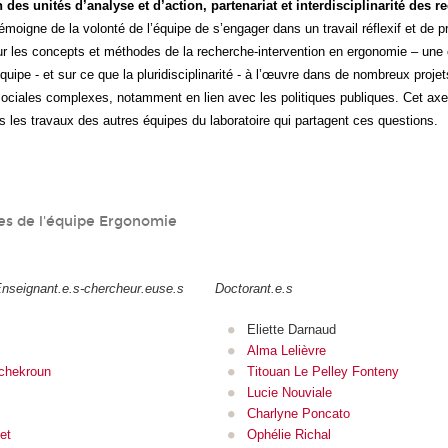
 des unités d’analyse et d’action, partenariat et interdisciplinarité des r
émoigne de la volonté de l’équipe de s’engager dans un travail réflexif et de p
 les concepts et méthodes de la recherche-intervention en ergonomie – une c
quipe - et sur ce que la pluridisciplinarité - à l’œuvre dans de nombreux proje
ociales complexes, notamment en lien avec les politiques publiques. Cet ax
s les travaux des autres équipes du laboratoire qui partagent ces questions.
s de l'équipe Ergonomie
Enseignant.e.s-chercheur.euse.s
Doctorant.e.s
Eliette Darnaud
Alma Lelièvre
chekroun
Titouan Le Pelley Fonteny
Lucie Nouviale
Charlyne Poncato
et
Ophélie Richal