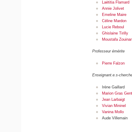
Laëtitia Flamard
Annie Jolivet
Emeline Maire
Céline Mardon
Lucie Reboul
Ghislaine Tirilly
Moustafa Zouinar
Professeur émérite
Pierre Falzon
Enseignant.e.s-cherche
Irène Gaillard
Marion Gras Genti
Jean Larbaigt
Vivian Mininel
Vanina Mollo
Aude Villemain