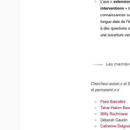
L’axe «
extension
interventions
» t
connaissances sur
longue date de l’é
à des questions s
une ouverture ver
Les membre
Chercheur.euses.s et 
et permanent.e.s
Flore Barcellini
Tahar-Hakim Ben
Willy Buchmann
Déborah Gaudin
Catherine Delgoul