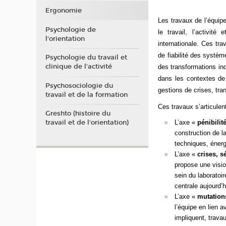
Ergonomie
Les travaux de l’équip
Psychologie de
le travail, l’activit
l'orientation
internationale. Ces
tra
de fiabilité des systè
Psychologie du travail et
clinique de l'activité
des transformations ind
dans les contextes de 
Psychosociologie du
gestions de crises, tra
travail et de la formation
Ces travaux s’articulen
Greshto (histoire du
L’axe «
pénibilité
travail et de l'orientation)
construction de l
techniques, énerg
L’axe «
crises, s
propose une vision
sein du laboratoir
centrale aujourd’h
L’axe «
mutations
l’équipe en lien a
impliquent, trava