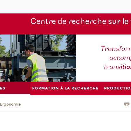
Centre de recherche
sur le
Transform
accomp
trans
iti
ES
FORMATION À LA RECHERCHE
PRODUCTIO
Ergonomie
e