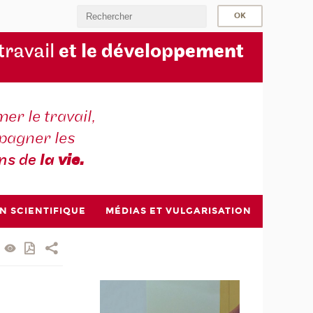
 travail
et le dévelop
pement
er le travail,
agner les
ons de
la
vie.
N SCIENTIFIQUE
MÉDIAS ET VULGARISATION