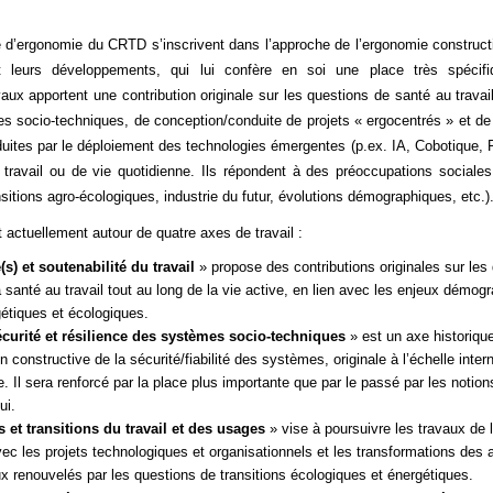
e d’ergonomie du CRTD s’inscrivent dans l’approche de l’ergonomie construct
é et leurs développements, qui lui confère en soi une place très spécifi
vaux apportent une contribution originale sur les questions de santé au travail
mes socio-techniques, de conception/conduite de projets « ergocentrés » et 
uites par le déploiement des technologies émergentes (p.ex. IA, Cobotique, Ré
travail ou de vie quotidienne. Ils répondent à des préoccupations sociales 
nsitions agro-écologiques, industrie du futur, évolutions démographiques, etc.)
t actuellement
autour de quatre axes de travail :
(s) et soutenabilité du travail
» propose des contributions originales sur les
a santé au travail tout au long de la vie active, en lien avec les enjeux démog
étiques et écologiques.
écurité et résilience des systèmes socio-techniques
» est un axe historique
 constructive de la sécurité/fiabilité des systèmes, originale à l’échelle intern
e. Il sera renforcé par la place plus importante que par le passé par les notion
ui.
 et transitions du travail et des usages
» vise à poursuivre les travaux de 
vec les projets technologiques et organisationnels et les transformations des ac
ux renouvelés par les questions de transitions écologiques et énergétiques.