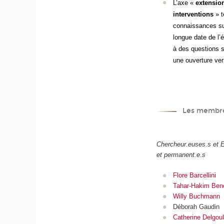
L’axe «
extension
interventions
» t
connaissances sur
longue date de l’é
à des questions s
une ouverture ver
Les membre
Chercheur.euses.s et 
et permanent.e.s
Flore Barcellini
Tahar-Hakim Ben
Willy Buchmann
Déborah Gaudin
Catherine Delgoul