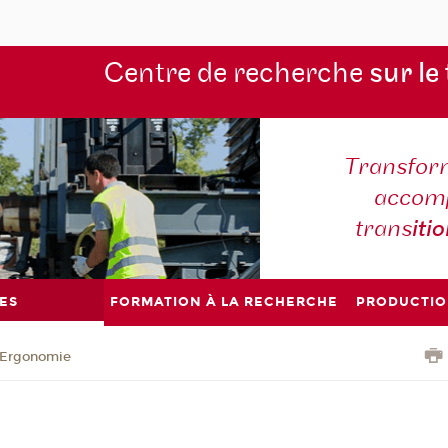
Centre de recherche
sur le
Transform
accomp
trans
iti
ES
FORMATION À LA RECHERCHE
PRODUCTIO
Ergonomie
e