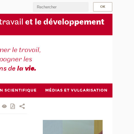
 travail
et le dévelop
pement
er le travail,
agner les
ons de
la
vie.
N SCIENTIFIQUE
MÉDIAS ET VULGARISATION