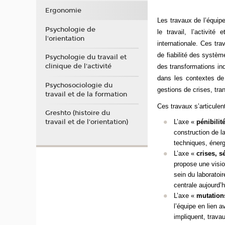
Ergonomie
Les travaux de l’équip
Psychologie de
le travail, l’activit
l'orientation
internationale. Ces
tra
de fiabilité des systè
Psychologie du travail et
clinique de l'activité
des transformations ind
dans les contextes de 
Psychosociologie du
gestions de crises, tra
travail et de la formation
Ces travaux s’articulen
Greshto (histoire du
L’axe «
pénibilité
travail et de l'orientation)
construction de l
techniques, énerg
L’axe «
crises, s
propose une vision
sein du laboratoir
centrale aujourd’h
L’axe «
mutations
l’équipe en lien a
impliquent, trava