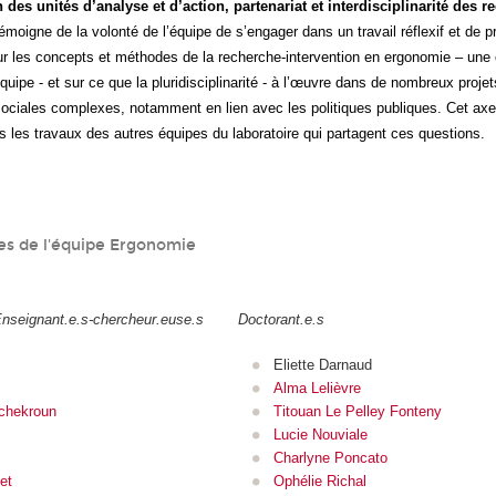
 des unités d’analyse et d’action, partenariat et interdisciplinarité des r
émoigne de la volonté de l’équipe de s’engager dans un travail réflexif et de p
 les concepts et méthodes de la recherche-intervention en ergonomie – une c
quipe - et sur ce que la pluridisciplinarité - à l’œuvre dans de nombreux proje
ociales complexes, notamment en lien avec les politiques publiques. Cet ax
s les travaux des autres équipes du laboratoire qui partagent ces questions.
s de l'équipe Ergonomie
Enseignant.e.s-chercheur.euse.s
Doctorant.e.s
Eliette Darnaud
Alma Lelièvre
chekroun
Titouan Le Pelley Fonteny
Lucie Nouviale
Charlyne Poncato
et
Ophélie Richal