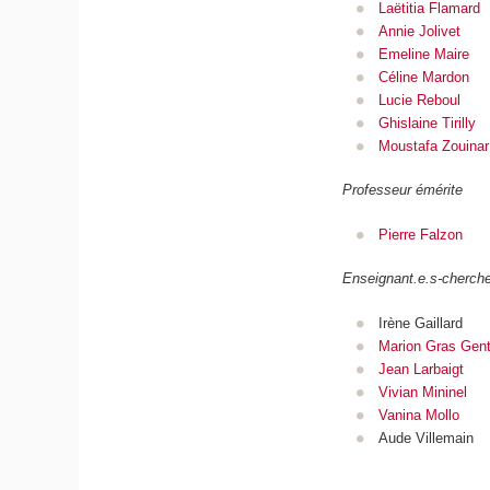
Laëtitia Flamard
Annie Jolivet
Emeline Maire
Céline Mardon
Lucie Reboul
Ghislaine Tirilly
Moustafa Zouinar
Professeur émérite
Pierre Falzon
Enseignant.e.s-cherche
Irène Gaillard
Marion Gras Genti
Jean Larbaigt
Vivian Mininel
Vanina Mollo
Aude Villemain