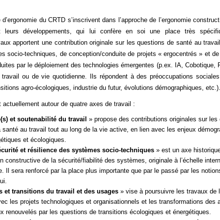
e d’ergonomie du CRTD s’inscrivent dans l’approche de l’ergonomie construct
é et leurs développements, qui lui confère en soi une place très spécifi
vaux apportent une contribution originale sur les questions de santé au travail
mes socio-techniques, de conception/conduite de projets « ergocentrés » et 
uites par le déploiement des technologies émergentes (p.ex. IA, Cobotique, Ré
travail ou de vie quotidienne. Ils répondent à des préoccupations sociales 
nsitions agro-écologiques, industrie du futur, évolutions démographiques, etc.)
t actuellement
autour de quatre axes de travail :
(s) et soutenabilité du travail
» propose des contributions originales sur les
a santé au travail tout au long de la vie active, en lien avec les enjeux démog
étiques et écologiques.
écurité et résilience des systèmes socio-techniques
» est un axe historique
 constructive de la sécurité/fiabilité des systèmes, originale à l’échelle intern
e. Il sera renforcé par la place plus importante que par le passé par les notion
ui.
 et transitions du travail et des usages
» vise à poursuivre les travaux de 
vec les projets technologiques et organisationnels et les transformations des ac
ux renouvelés par les questions de transitions écologiques et énergétiques.