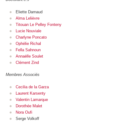
Eliette Darnaud
Alma Lelièvre
Titouan Le Pelley Fonteny
Lucie Nouviale
Charlyne Poncato
Ophélie Richal
Fella Sahnoun
Annaëlle Soulet
Clément Zind
Membres Associés
Cecilia de la Garza
Laurent Karsenty
Valentin Lamarque
Dorothée Malet
Nora Oufi
Serge Volkoff