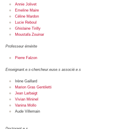
Annie Jolivet
Emeline Maire
Céline Mardon
Lucie Reboul
Ghislaine Tirilly
Moustafa Zouinar
Professeur émérite
Pierre Falzon
Enseignant.e.s-chercheur.euse.s associé.e.s
Irène Gaillard
Marion Gras Gentiletti
Jean Larbaigt
Vivian Mininel
Vanina Mollo
Aude Villemain
Doctorant.e.s